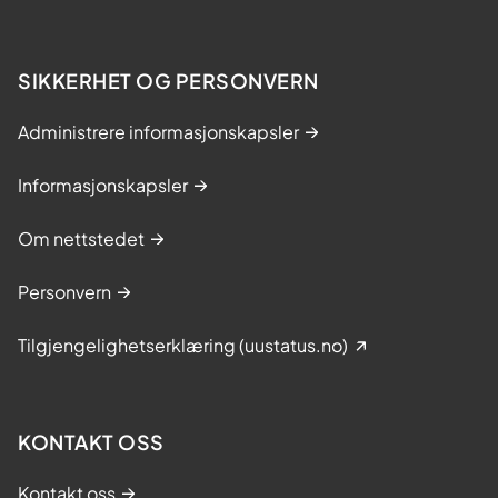
i
r
v
o
e
g
SIKKERHET OG PERSONVERN
r
s
d
o
Administrere informasjonskapsler
e
l
n
g
Informasjonskapsler
s
t
t
Om nettstedet
o
p
Personvern
p
e
Tilgjengelighetserklæring (uustatus.no)
n
p
å
d
KONTAKT OSS
i
a
Kontakt oss