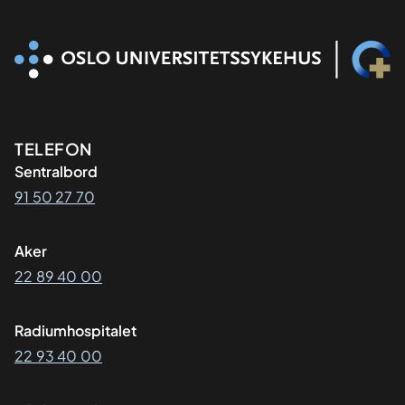
Kontaktinformasjon
TELEFON
Sentralbord
91 50 27 70
Aker
22 89 40 00
Radiumhospitalet
22 93 40 00