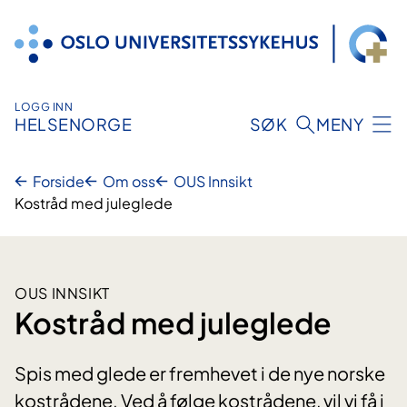
Hopp
til
innhold
LOGG INN
HELSENORGE
SØK
MENY
Forside
Om oss
OUS Innsikt
Kostråd med juleglede
OUS INNSIKT
Kostråd med juleglede
Spis med glede er fremhevet i de nye norske
kostrådene. Ved å følge kostrådene, vil vi få i