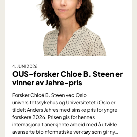
g
m
e
i
v
n
i
D
n
:
s
V
t
i
e
k
n
t
4. JUNI 2026
a
i
OUS-forsker Chloe B. Steen er
v
g
vinner av Jahre-pris
b
f
l
o
Forsker Chloé B. Steen ved Oslo
o
r
universitetssykehus og Universitetet i Oslo er
d
s
tildelt Anders Jahres medisinske pris for yngre
t
k
forskere 2026. Prisen gis for hennes
r
j
internasjonalt anerkjente arbeid med å utvikle
y
e
avanserte bioinformatiske verktøy som gir ny
…
k
l