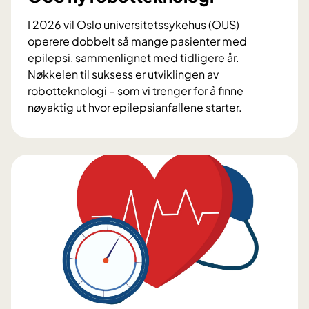
I 2026 vil Oslo universitetssykehus (OUS)
operere dobbelt så mange pasienter med
epilepsi, sammenlignet med tidligere år.
Nøkkelen til suksess er utviklingen av
robotteknologi – som vi trenger for å finne
nøyaktig ut hvor epilepsianfallene starter.
E
p
i
l
e
p
s
i
k
i
r
u