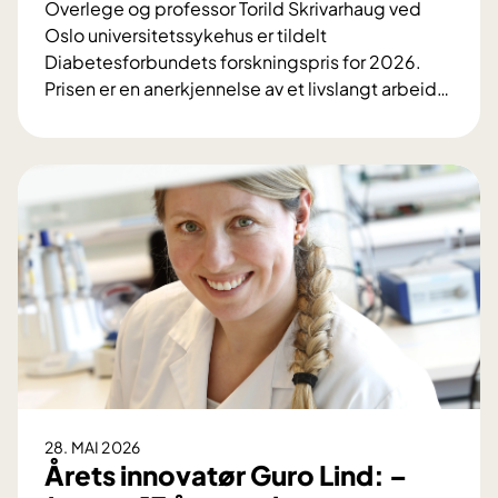
k
Overlege og professor Torild Skrivarhaug ved
t
i
e
Oslo universitetssykehus er tildelt
e
s
l
Diabetesforbundets forskningspris for 2026.
e
k
k
Prisen er en anerkjennelse av et livslangt arbeid
…
n
n
u
F
e
y
r
o
r
r
r
v
e
s
i
s
k
n
y
n
n
k
i
e
d
n
r
o
g
a
m
s
v
p
J
r
a
i
h
28. MAI 2026
s
r
Årets innovatør Guro Lind: –
t
e