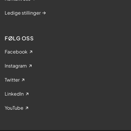
b
e
Ledige stillinger
t
e
s
FØLG OSS
h
o
Facebook
s
b
Instagram
a
r
Twitter
n
LinkedIn
YouTube