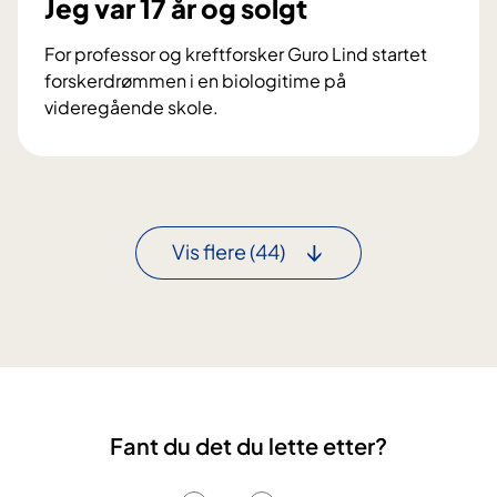
Jeg var 17 år og solgt
i
-
l
p
For professor og kreftforsker Guro Lind startet
O
r
forskerdrømmen i en biologitime på
U
i
videregående skole.
S
s
Å
-
r
o
e
v
t
e
s
Vis flere
(44)
r
i
l
n
e
n
g
o
e
v
:
a
H
t
a
Fant du det du lette etter?
ø
r
r
b