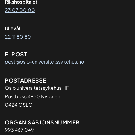
Rikshospitalet
23 07 00 00
Ullevål
22 11 80 80
E-POST
post@oslo-universitetssykehus.no
Adresse
POSTADRESSE
Oslo universitetssykehus HF
Postboks 4950 Nydalen
0424 OSLO
Organisasjon
ORGANISASJONSNUMMER
993 467 049