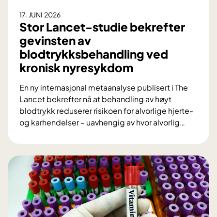
r
17. JUNI 2026
g
Stor Lancet-studie bekrefter
i
gevinsten av
:
blodtrykksbehandling ved
S
kronisk nyresykdom
l
i
En ny internasjonal metaanalyse publisert i The
k
Lancet bekrefter nå at behandling av høyt
u
blodtrykk reduserer risikoen for alvorlige hjerte-
t
og karhendelser – uavhengig av hvor alvorlig
…
v
S
i
t
k
o
l
r
e
L
t
a
O
n
U
c