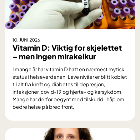
S
e
n
t
y
-
r
s
o
t
b
10. JUNI 2026
u
o
Vitamin D: Viktig for skjelettet
d
t
– men ingen mirakelkur
i
t
e
e
I mange år har vitamin D hatt en nærmest mytisk
b
k
status i helseverdenen. Lave nivåer er blitt koblet
e
n
til alt fra kreft og diabetes til depresjon,
k
o
infeksjoner, covid-19 og hjerte- og karsykdom.
r
l
Mange har derfor begynt med tilskudd i håp om
e
o
bedre helse på bred front.
f
g
V
t
i
i
e
t
r
a