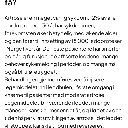
få?
Artrose er en meget vanlig sykdom. 12% av alle
nordmenn over 30 år har sykdommen,
forekomsten øker betydelig med økende alder
og den fører til innsetting av 18 000 leddproteser
i Norge hvert år. De fleste pasientene har smerter
og dårlig funksjon i de affiserte leddene, mange
behøver sykemelding i perioder, og mange må
også bli uføretrygdet.
Behandlingen gjennomføres ved å injisere
legemiddelet inn i leddhulen, i første omgang i
knærne til pasienter med moderat artrose.
Legemiddelet blir værende i leddet i mange
måneder, kanskje i mer enn et år, og i løpet av den
tiden håper vi at utviklingen av artrose i det leddet
vil stoppes, kanskje til og med reverseres.