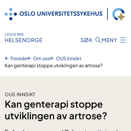
Hopp
til
innhold
LOGG INN
HELSENORGE
SØK
MENY
Forside
Om oss
OUS Innsikt
Kan genterapi stoppe utviklingen av artrose?
OUS INNSIKT
Kan genterapi stoppe
utviklingen av artrose?