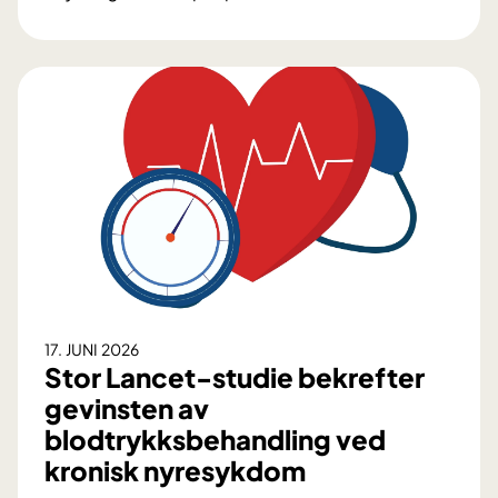
n
E
d
p
l
i
i
l
n
e
g
p
e
s
n
i
k
i
r
u
r
17. JUNI 2026
g
Stor Lancet-studie bekrefter
i
gevinsten av
:
blodtrykksbehandling ved
S
kronisk nyresykdom
l
i