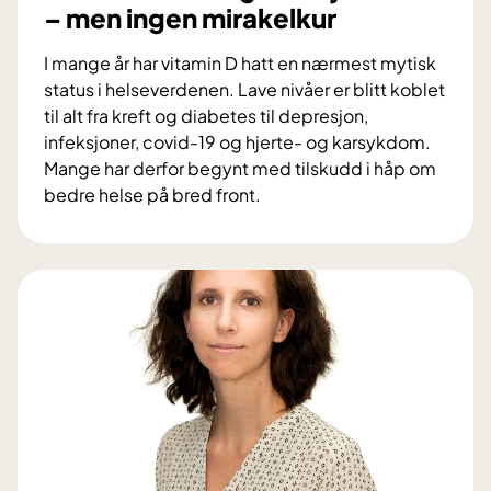
t
– men ingen mirakelkur
i
t
e
e
I mange år har vitamin D hatt en nærmest mytisk
b
k
status i helseverdenen. Lave nivåer er blitt koblet
e
n
til alt fra kreft og diabetes til depresjon,
k
o
infeksjoner, covid-19 og hjerte- og karsykdom.
r
l
Mange har derfor begynt med tilskudd i håp om
e
o
bedre helse på bred front.
f
g
V
t
i
i
e
t
r
a
g
m
e
i
v
n
i
D
n
:
s
V
t
i