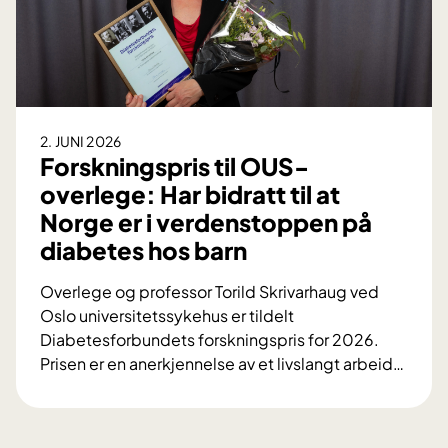
m
s
d
e
k
l
n
e
i
i
r
n
n
C
g
g
h
v
2. JUNI 2026
e
l
e
Forskningspris til OUS-
n
o
d
overlege: Har bidratt til at
m
e
k
i
Norge er i verdenstoppen på
B
r
r
diabetes hos barn
.
o
a
S
n
k
Overlege og professor Torild Skrivarhaug ved
t
i
e
Oslo universitetssykehus er tildelt
e
s
l
Diabetesforbundets forskningspris for 2026.
e
k
k
Prisen er en anerkjennelse av et livslangt arbeid
…
n
n
u
F
e
y
r
o
r
r
r
v
e