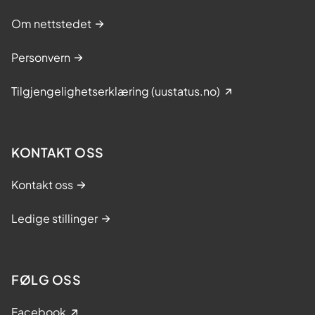
t
i
Om nettstedet
l
a
Personvern
t
N
Tilgjengelighetserklæring (uustatus.no)
o
r
g
KONTAKT OSS
e
e
Kontakt oss
r
i
Ledige stillinger
v
e
r
d
FØLG OSS
e
n
Facebook