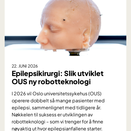
k
o
n
o
m
i
e
n
a
22. JUNI 2026
v
Epilepsikirurgi: Slik utviklet
g
OUS ny robotteknologi
j
ø
I 2026 vil Oslo universitetssykehus (OUS)
r
operere dobbelt så mange pasienter med
b
epilepsi, sammenlignet med tidligere år.
e
Nøkkelen til suksess er utviklingen av
h
robotteknologi – som vi trenger for å finne
a
nøyaktig ut hvor epilepsianfallene starter.