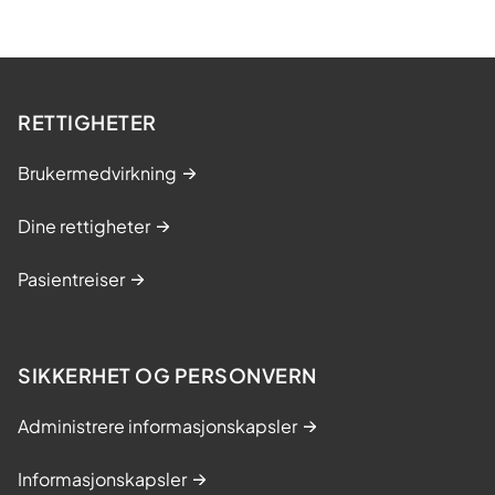
v
e
r
l
RETTIGHETER
e
g
Brukermedvirkning
e
:
Dine rettigheter
H
a
Pasientreiser
r
b
i
d
SIKKERHET OG PERSONVERN
r
a
Administrere informasjonskapsler
t
t
Informasjonskapsler