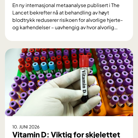
En ny internasjonal metaanalyse publisert i The
k
Lancet bekrefter nå at behandling av høyt
u
blodtrykk reduserer risikoen for alvorlige hjerte-
t
og karhendelser – uavhengig av hvor alvorlig
…
v
S
i
t
k
o
l
r
e
L
t
a
O
n
U
c
S
e
n
t
y
-
r
s
o
t
b
10. JUNI 2026
u
o
Vitamin D: Viktig for skjelettet
d