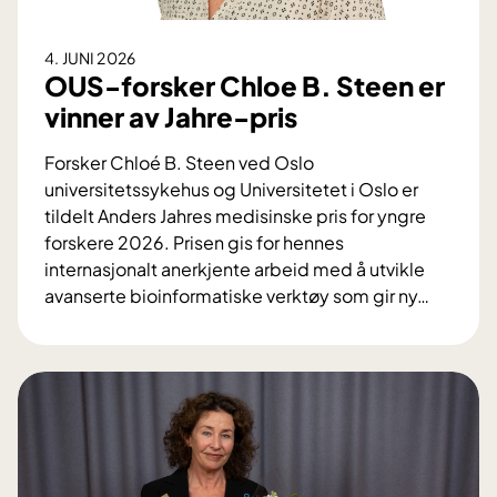
e
k
n
t
4. JUNI 2026
a
i
OUS-forsker Chloe B. Steen er
v
g
vinner av Jahre-pris
b
f
l
o
Forsker Chloé B. Steen ved Oslo
o
r
universitetssykehus og Universitetet i Oslo er
d
s
tildelt Anders Jahres medisinske pris for yngre
t
k
forskere 2026. Prisen gis for hennes
r
j
internasjonalt anerkjente arbeid med å utvikle
y
e
avanserte bioinformatiske verktøy som gir ny
…
k
l
O
k
e
U
s
t
S
b
t
-
e
e
f
h
t
o
a
–
r
n