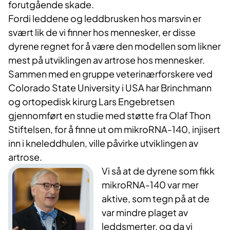
forutgående skade.
Fordi leddene og leddbrusken hos marsvin er
svært lik de vi finner hos mennesker, er disse
dyrene regnet for å være den modellen som likner
mest på utviklingen av artrose hos mennesker.
Sammen med en gruppe veterinærforskere ved
Colorado State University i USA har Brinchmann
og ortopedisk kirurg Lars Engebretsen
gjennomført en studie med støtte fra Olaf Thon
Stiftelsen, for å finne ut om mikroRNA-140, injisert
inn i kneleddhulen, ville påvirke utviklingen av
artrose.
Vi så at de dyrene som fikk
mikroRNA-140 var mer
aktive, som tegn på at de
var mindre plaget av
leddsmerter, og da vi