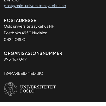
post@oslo-universitetssykehus.no
Adresse
POSTADRESSE
Oslo universitetssykehus HF
Postboks 4950 Nydalen
0424 OSLO
Organisasjon
ORGANISASJONSNUMMER
993 467 049
I SAMARBEID MED UIO