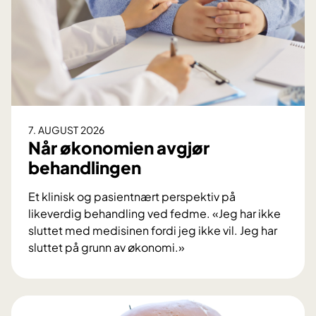
7. AUGUST 2026
Når økonomien avgjør
behandlingen
Et klinisk og pasientnært perspektiv på
likeverdig behandling ved fedme. «Jeg har ikke
sluttet med medisinen fordi jeg ikke vil. Jeg har
sluttet på grunn av økonomi.»
N
å
r
ø