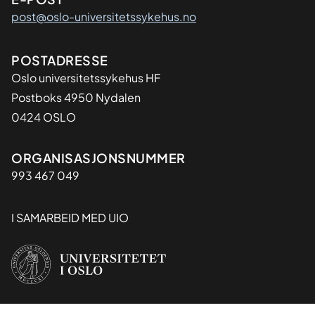
post@oslo-universitetssykehus.no
Adresse
POSTADRESSE
Oslo universitetssykehus HF
Postboks 4950 Nydalen
0424 OSLO
Organisasjon
ORGANISASJONSNUMMER
993 467 049
I SAMARBEID MED UIO