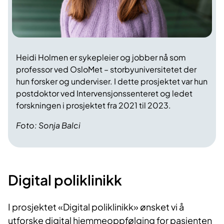
Heidi Holmen er sykepleier og jobber nå som
professor ved OsloMet – storbyuniversitetet der
hun forsker og underviser. I dette prosjektet var hun
postdoktor ved Intervensjonssenteret og ledet
forskningen i prosjektet fra 2021 til 2023.
Foto: Sonja Balci
Digital poliklinikk
I prosjektet «Digital poliklinikk» ønsket vi å
utforske digital hjemmeoppfølging for pasienten