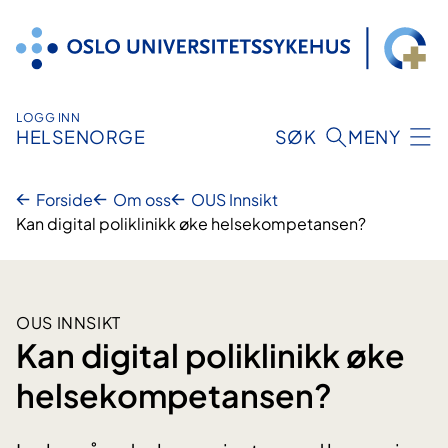
Hopp
til
innhold
LOGG INN
HELSENORGE
SØK
MENY
Forside
Om oss
OUS Innsikt
Kan digital poliklinikk øke helsekompetansen?
OUS INNSIKT
Kan digital poliklinikk øke
helsekompetansen?