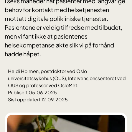
I seks måneder har pasienter med langvarige
behov for kontakt med helsetjenesten
mottatt digitale polikliniske tjenester.
Pasientene er veldig tilfredse med tilbudet,
men vi fant ikke at pasientenes
helsekompetanse økte slik vi på forhånd
hadde håpet.
Heidi Holmen, postdoktor ved Oslo
universitetssykehus (OUS), Intervensjonssenteret ved
OUS og professor ved OsloMet.
Publisert 05.06.2025
Sist oppdatert 12.09.2025