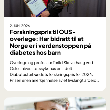
l
n
e
i
i
r
n
n
C
g
g
h
v
2. JUNI 2026
e
l
e
Forskningspris til OUS-
n
o
d
overlege: Har bidratt til at
m
e
k
i
Norge er i verdenstoppen på
B
r
r
diabetes hos barn
.
o
a
S
n
k
Overlege og professor Torild Skrivarhaug ved
t
i
e
Oslo universitetssykehus er tildelt
e
s
l
Diabetesforbundets forskningspris for 2026.
e
k
k
Prisen er en anerkjennelse av et livslangt arbeid
…
n
n
u
F
e
y
r
o
r
r
r
v
e
s
i
s
k