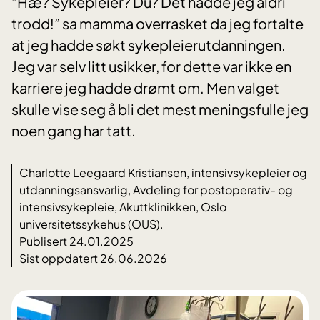
“Hæ? Sykepleier? Du? Det hadde jeg aldri
trodd!” sa mamma overrasket da jeg fortalte
at jeg hadde søkt sykepleierutdanningen.
Jeg var selv litt usikker, for dette var ikke en
karriere jeg hadde drømt om. Men valget
skulle vise seg å bli det mest meningsfulle jeg
noen gang har tatt.
Charlotte Leegaard Kristiansen, intensivsykepleier og
utdanningsansvarlig, Avdeling for postoperativ- og
intensivsykepleie, Akuttklinikken, Oslo
universitetssykehus (OUS).
Publisert 24.01.2025
Sist oppdatert 26.06.2026