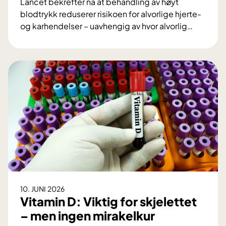
Lancet bekrefter nå at behandling av høyt
u
blodtrykk reduserer risikoen for alvorlige hjerte-
t
og karhendelser – uavhengig av hvor alvorlig
…
v
S
i
t
k
o
l
r
e
L
t
a
O
n
U
c
S
e
n
t
y
-
r
s
o
t
b
10. JUNI 2026
u
o
Vitamin D: Viktig for skjelettet
d
t
– men ingen mirakelkur
i
t