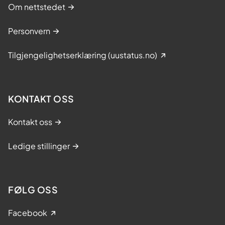
Om nettstedet
o
p
Personvern
p
e
Tilgjengelighetserklæring (uustatus.no)
n
p
å
d
KONTAKT OSS
i
a
Kontakt oss
b
e
Ledige stillinger
t
e
s
FØLG OSS
h
o
Facebook
s