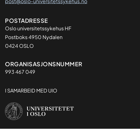
post@oslo-universitetssykehus.no
Adresse
POSTADRESSE
Oslo universitetssykehus HF
Postboks 4950 Nydalen
0424 OSLO
Organisasjon
ORGANISASJONSNUMMER
993 467 049
I SAMARBEID MED UIO