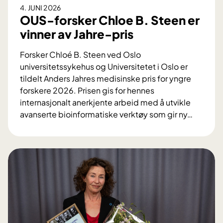
t
4. JUNI 2026
a
i
OUS-forsker Chloe B. Steen er
v
g
vinner av Jahre-pris
b
f
l
o
Forsker Chloé B. Steen ved Oslo
o
r
universitetssykehus og Universitetet i Oslo er
d
s
tildelt Anders Jahres medisinske pris for yngre
t
k
forskere 2026. Prisen gis for hennes
r
j
internasjonalt anerkjente arbeid med å utvikle
y
e
avanserte bioinformatiske verktøy som gir ny
…
k
l
O
k
e
U
s
t
S
b
t
-
e
e
f
h
t
o
a
–
r
n
m
s
d
e
k