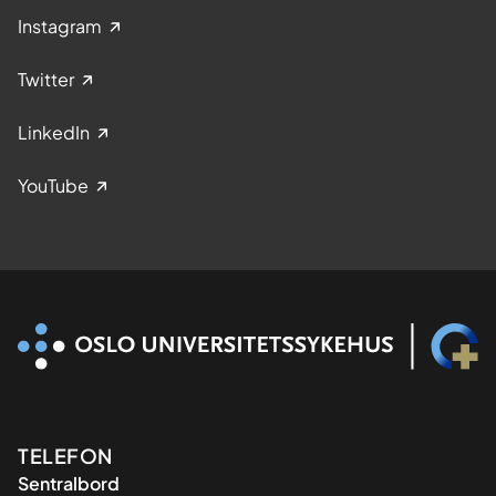
b
Instagram
a
r
Twitter
n
LinkedIn
YouTube
Kontaktinformasjon
TELEFON
Sentralbord