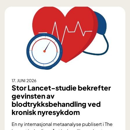
p
i
l
e
p
s
i
k
i
r
u
r
17. JUNI 2026
g
Stor Lancet-studie bekrefter
i
gevinsten av
:
blodtrykksbehandling ved
S
kronisk nyresykdom
l
i
En ny internasjonal metaanalyse publisert i The
k