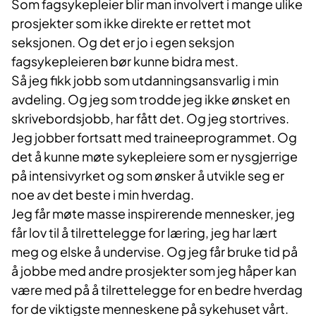
Som fagsykepleier blir man involvert i mange ulike
prosjekter som ikke direkte er rettet mot
seksjonen. Og det er jo i egen seksjon
fagsykepleieren bør kunne bidra mest.
Så jeg fikk jobb som utdanningsansvarlig i min
avdeling. Og jeg som trodde jeg ikke ønsket en
skrivebordsjobb, har fått det. Og jeg stortrives.
Jeg jobber fortsatt med traineeprogrammet. Og
det å kunne møte sykepleiere som er nysgjerrige
på intensivyrket og som ønsker å utvikle seg er
noe av det beste i min hverdag.
Jeg får møte masse inspirerende mennesker, jeg
får lov til å tilrettelegge for læring, jeg har lært
meg og elske å undervise. Og jeg får bruke tid på
å jobbe med andre prosjekter som jeg håper kan
være med på å tilrettelegge for en bedre hverdag
for de viktigste menneskene på sykehuset vårt.