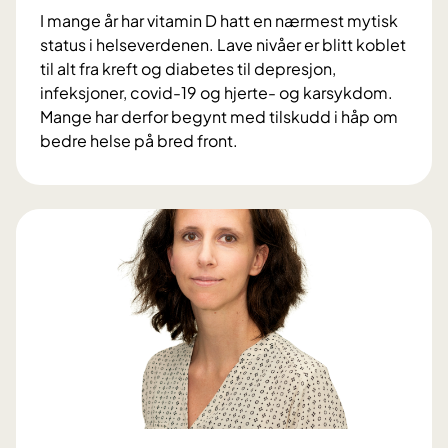
e
e
I mange år har vitamin D hatt en nærmest mytisk
b
k
status i helseverdenen. Lave nivåer er blitt koblet
e
n
til alt fra kreft og diabetes til depresjon,
k
o
infeksjoner, covid-19 og hjerte- og karsykdom.
r
l
Mange har derfor begynt med tilskudd i håp om
e
o
bedre helse på bred front.
f
g
V
t
i
i
e
t
r
a
g
m
e
i
v
n
i
D
n
:
s
V
t
i
e
k
n