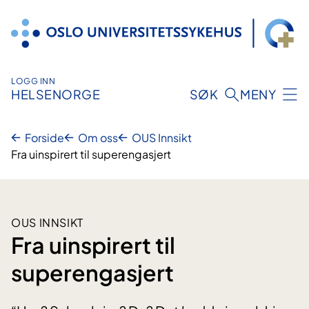
Hopp
til
innhold
LOGG INN
HELSENORGE
SØK
MENY
Forside
Om oss
OUS Innsikt
Fra uinspirert til superengasjert
OUS INNSIKT
Fra uinspirert til
superengasjert