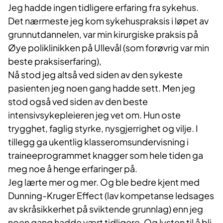
Jeg hadde ingen tidligere erfaring fra sykehus.
Det nærmeste jeg kom sykehuspraksis i løpet av
grunnutdannelen, var min kirurgiske praksis på
Øye poliklinikken på Ullevål (som forøvrig var min
beste praksiserfaring),
Nå stod jeg altså ved siden av den sykeste
pasienten jeg noen gang hadde sett. Men jeg
stod også ved siden av den beste
intensivsykepleieren jeg vet om. Hun oste
trygghet, faglig styrke, nysgjerrighet og vilje. I
tillegg ga ukentlig klasseromsundervisning i
traineeprogrammet knagger som hele tiden ga
meg noe å henge erfaringer på.
Jeg lærte mer og mer. Og ble bedre kjent med
Dunning-Kruger Effect (lav kompetanse ledsages
av skråsikkerhet på sviktende grunnlag) enn jeg
noen gang hadde vært tidligere. Og lysten til å bli