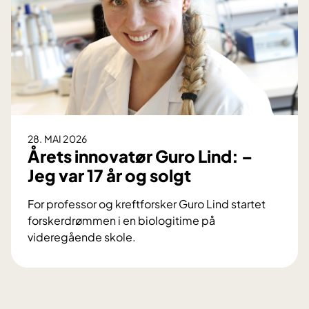
n
y
n
n
k
i
e
d
n
r
o
g
a
m
s
v
p
J
r
a
i
h
28. MAI 2026
s
r
Årets innovatør Guro Lind: –
t
e
Jeg var 17 år og solgt
i
-
l
p
For professor og kreftforsker Guro Lind startet
O
r
forskerdrømmen i en biologitime på
U
i
videregående skole.
S
s
Å
-
r
o
e
v
t