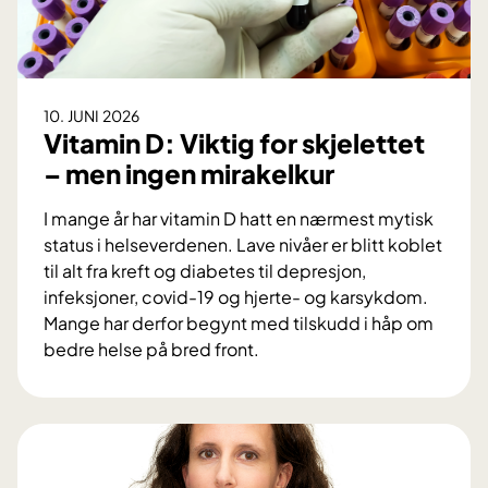
n
t
y
-
r
s
o
t
b
10. JUNI 2026
u
o
Vitamin D: Viktig for skjelettet
d
t
– men ingen mirakelkur
i
t
e
e
I mange år har vitamin D hatt en nærmest mytisk
b
k
status i helseverdenen. Lave nivåer er blitt koblet
e
n
til alt fra kreft og diabetes til depresjon,
k
o
infeksjoner, covid-19 og hjerte- og karsykdom.
r
l
Mange har derfor begynt med tilskudd i håp om
e
o
bedre helse på bred front.
f
g
V
t
i
i
e
t
r
a
g
m