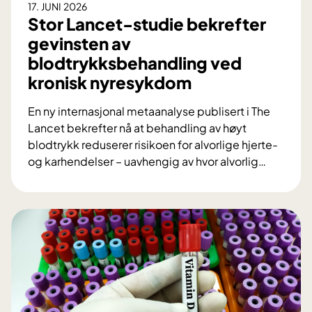
17. JUNI 2026
g
Stor Lancet-studie bekrefter
i
gevinsten av
:
blodtrykksbehandling ved
S
kronisk nyresykdom
l
i
En ny internasjonal metaanalyse publisert i The
k
Lancet bekrefter nå at behandling av høyt
u
blodtrykk reduserer risikoen for alvorlige hjerte-
t
og karhendelser – uavhengig av hvor alvorlig
…
v
S
i
t
k
o
l
r
e
L
t
a
O
n
U
c
S
e