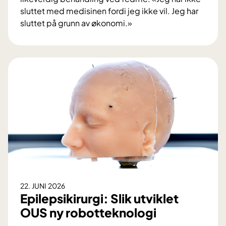
sluttet med medisinen fordi jeg ikke vil. Jeg har
sluttet på grunn av økonomi.»
N
å
r
ø
k
o
n
o
m
i
e
n
a
22. JUNI 2026
v
Epilepsikirurgi: Slik utviklet
g
OUS ny robotteknologi
j