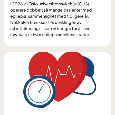
ø
I 2026 vil Oslo universitetssykehus (OUS)
r
operere dobbelt så mange pasienter med
b
epilepsi, sammenlignet med tidligere år.
e
Nøkkelen til suksess er utviklingen av
h
robotteknologi – som vi trenger for å finne
a
nøyaktig ut hvor epilepsianfallene starter.
n
E
d
p
l
i
i
l
n
e
g
p
e
s
n
i
k
i
r
u
r