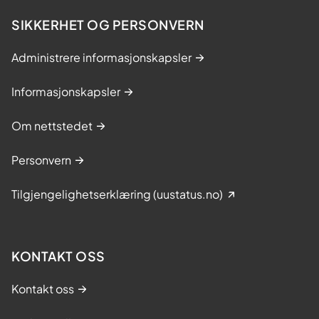
i
d
SIKKERHET OG PERSONVERN
r
a
Administrere informasjonskapsler
t
t
Informasjonskapsler
t
i
Om nettstedet
l
a
Personvern
t
N
Tilgjengelighetserklæring (uustatus.no)
o
r
g
KONTAKT OSS
e
e
Kontakt oss
r
i