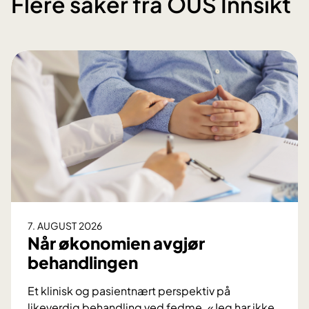
Flere saker fra OUS Innsikt
7. AUGUST 2026
Når økonomien avgjør
behandlingen
Et klinisk og pasientnært perspektiv på
likeverdig behandling ved fedme. «Jeg har ikke