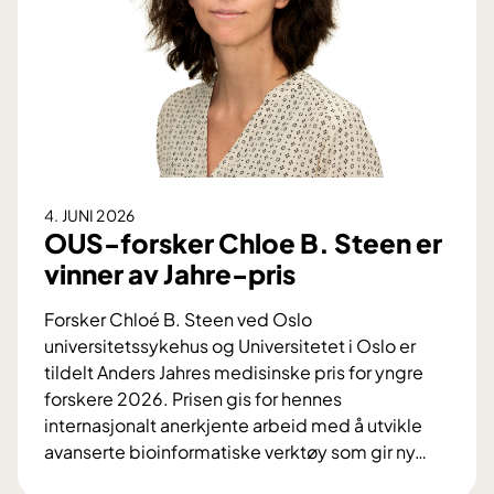
e
i
v
n
i
D
n
:
s
V
t
i
e
k
n
t
4. JUNI 2026
a
i
OUS-forsker Chloe B. Steen er
v
g
vinner av Jahre-pris
b
f
l
o
Forsker Chloé B. Steen ved Oslo
o
r
universitetssykehus og Universitetet i Oslo er
d
s
tildelt Anders Jahres medisinske pris for yngre
t
k
forskere 2026. Prisen gis for hennes
r
j
internasjonalt anerkjente arbeid med å utvikle
y
e
avanserte bioinformatiske verktøy som gir ny
…
k
l
O
k
e