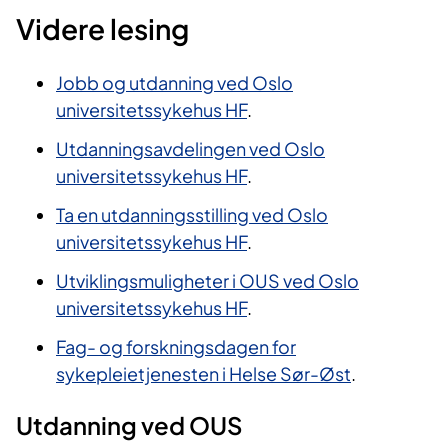
Videre lesing
Jobb og utdanning ved Oslo
universitetssykehus HF
.
Utdanningsavdelingen ved Oslo
universitetssykehus HF
.
Ta en utdanningsstilling ved Oslo
universitetssykehus HF
.
Utviklingsmuligheter i OUS ved Oslo
universitetssykehus HF
.
Fag- og forskningsdagen for
sykepleietjenesten i Helse Sør-Øst
.
Utdanning ved OUS