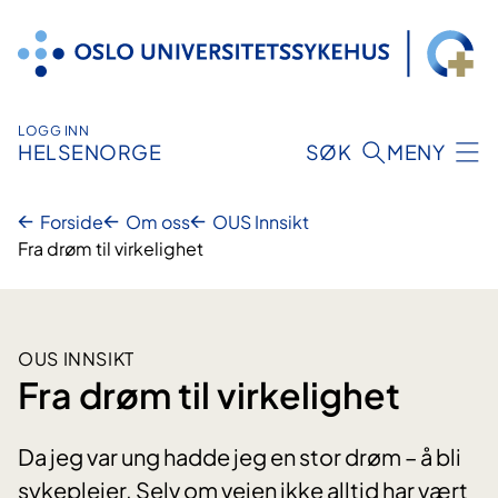
Hopp
til
innhold
LOGG INN
HELSENORGE
SØK
MENY
Forside
Om oss
OUS Innsikt
Fra drøm til virkelighet
OUS INNSIKT
Fra drøm til virkelighet
Da jeg var ung hadde jeg en stor drøm – å bli
sykepleier. Selv om veien ikke alltid har vært