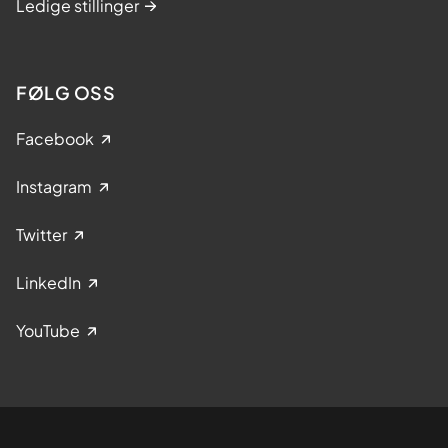
Ledige stillinger
v
e
r
d
FØLG OSS
e
n
Facebook
s
t
Instagram
o
p
Twitter
p
e
LinkedIn
n
p
YouTube
å
d
i
a
b