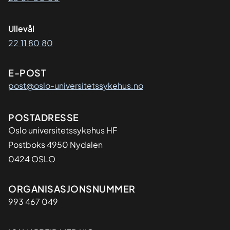
Ullevål
22 11 80 80
E-POST
post@oslo-universitetssykehus.no
Adresse
POSTADRESSE
Oslo universitetssykehus HF
Postboks 4950 Nydalen
0424 OSLO
Organisasjon
ORGANISASJONSNUMMER
993 467 049