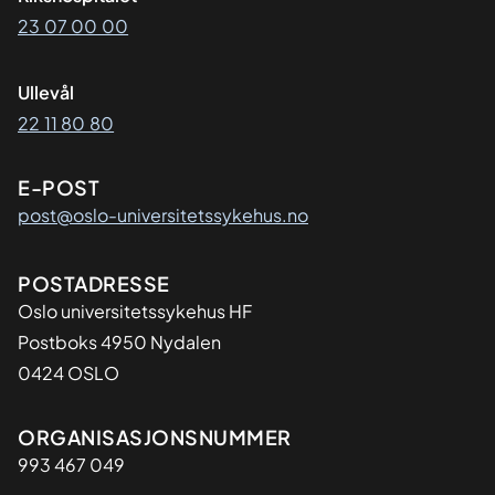
23 07 00 00
Ullevål
22 11 80 80
E-POST
post@oslo-universitetssykehus.no
Adresse
POSTADRESSE
Oslo universitetssykehus HF
Postboks 4950 Nydalen
0424 OSLO
Organisasjon
ORGANISASJONSNUMMER
993 467 049