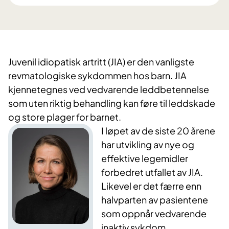
Juvenil idiopatisk artritt (JIA) er den vanligste
revmatologiske sykdommen hos barn. JIA
kjennetegnes ved vedvarende leddbetennelse
som uten riktig behandling kan føre til leddskade
og store plager for barnet.
I løpet av de siste 20 årene
har utvikling av nye og
effektive legemidler
forbedret utfallet av JIA.
Likevel er det færre enn
halvparten av pasientene
som oppnår vedvarende
inaktiv sykdom.