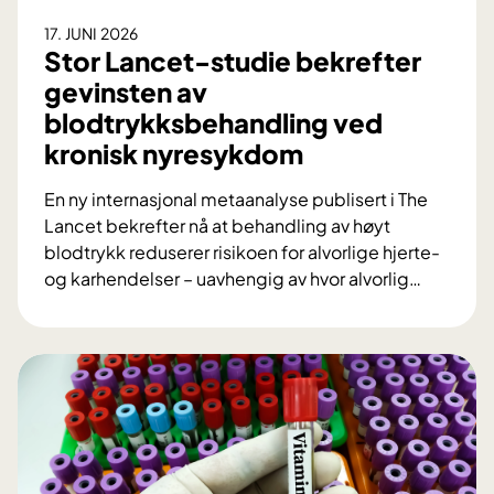
r
17. JUNI 2026
g
Stor Lancet-studie bekrefter
i
gevinsten av
:
blodtrykksbehandling ved
S
kronisk nyresykdom
l
i
En ny internasjonal metaanalyse publisert i The
k
Lancet bekrefter nå at behandling av høyt
u
blodtrykk reduserer risikoen for alvorlige hjerte-
t
og karhendelser – uavhengig av hvor alvorlig
…
v
S
i
t
k
o
l
r
e
L
t
a
O
n
U
c