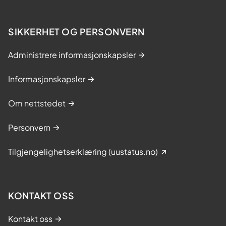
i
d
SIKKERHET OG PERSONVERN
r
a
Administrere informasjonskapsler
t
t
Informasjonskapsler
t
i
Om nettstedet
l
a
Personvern
t
N
Tilgjengelighetserklæring (uustatus.no)
o
r
g
e
KONTAKT OSS
e
r
Kontakt oss