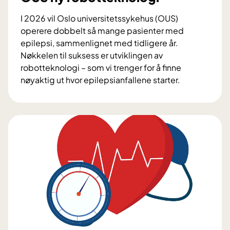
j
ø
I 2026 vil Oslo universitetssykehus (OUS)
r
operere dobbelt så mange pasienter med
b
epilepsi, sammenlignet med tidligere år.
e
Nøkkelen til suksess er utviklingen av
h
robotteknologi – som vi trenger for å finne
a
nøyaktig ut hvor epilepsianfallene starter.
n
E
d
p
l
i
i
l
n
e
g
p
e
s
n
i
k
i
r
u