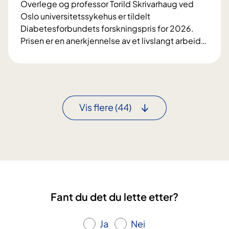
k
Overlege og professor Torild Skrivarhaug ved
t
i
e
Oslo universitetssykehus er tildelt
e
s
l
Diabetesforbundets forskningspris for 2026.
e
k
k
Prisen er en anerkjennelse av et livslangt arbeid
…
n
n
u
F
e
y
r
o
r
r
r
v
e
s
i
s
k
n
Vis flere
(44)
y
n
n
k
i
e
d
n
r
o
g
a
m
s
v
p
J
r
a
Fant du det du lette etter?
i
h
s
r
Ja
Nei
t
e