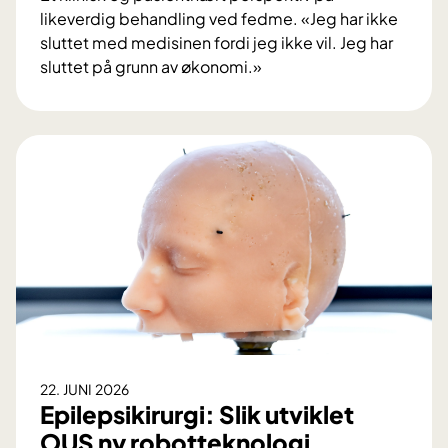
likeverdig behandling ved fedme. «Jeg har ikke
sluttet med medisinen fordi jeg ikke vil. Jeg har
sluttet på grunn av økonomi.»
N
å
r
ø
k
o
n
o
m
i
e
n
a
22. JUNI 2026
v
Epilepsikirurgi: Slik utviklet
g
OUS ny robotteknologi