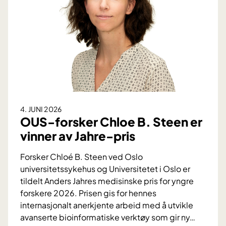
g
m
e
i
v
n
i
D
n
:
s
V
t
i
e
k
n
t
4. JUNI 2026
a
i
OUS-forsker Chloe B. Steen er
v
g
vinner av Jahre-pris
b
f
l
o
Forsker Chloé B. Steen ved Oslo
o
r
universitetssykehus og Universitetet i Oslo er
d
s
tildelt Anders Jahres medisinske pris for yngre
t
k
forskere 2026. Prisen gis for hennes
r
j
internasjonalt anerkjente arbeid med å utvikle
y
e
avanserte bioinformatiske verktøy som gir ny
…
k
l