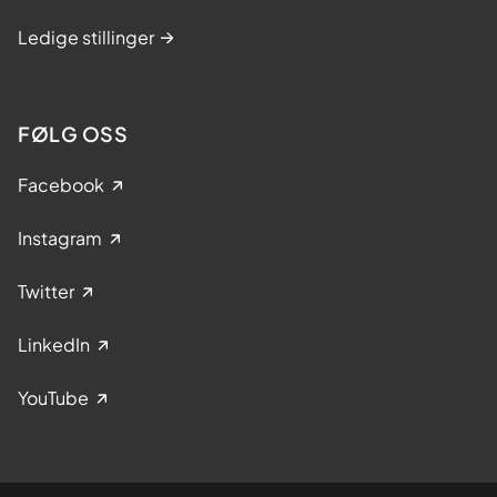
i
v
Ledige stillinger
e
r
d
FØLG OSS
e
n
Facebook
s
t
Instagram
o
p
Twitter
p
e
LinkedIn
n
p
YouTube
å
d
i
a