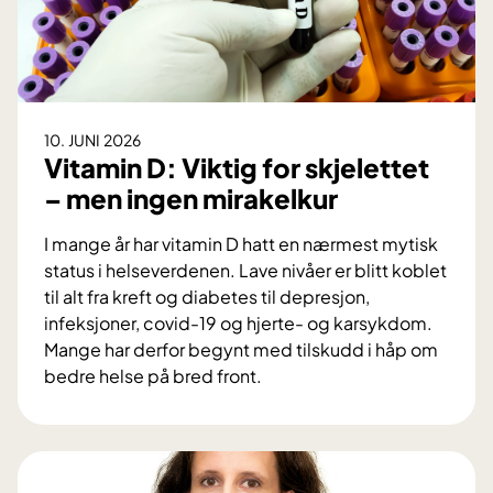
S
e
n
t
y
-
r
s
o
t
b
10. JUNI 2026
u
o
Vitamin D: Viktig for skjelettet
d
t
– men ingen mirakelkur
i
t
e
e
I mange år har vitamin D hatt en nærmest mytisk
b
k
status i helseverdenen. Lave nivåer er blitt koblet
e
n
til alt fra kreft og diabetes til depresjon,
k
o
infeksjoner, covid-19 og hjerte- og karsykdom.
r
l
Mange har derfor begynt med tilskudd i håp om
e
o
bedre helse på bred front.
f
g
V
t
i
i
e
t
r
a