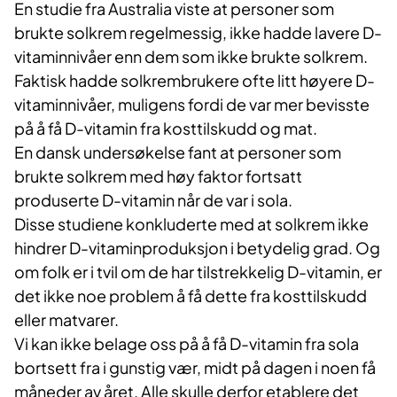
En studie fra Australia viste at personer som
brukte solkrem regelmessig, ikke hadde lavere D-
vitaminnivåer enn dem som ikke brukte solkrem.
Faktisk hadde solkrembrukere ofte litt høyere D-
vitaminnivåer, muligens fordi de var mer bevisste
på å få D-vitamin fra kosttilskudd og mat.
En dansk undersøkelse fant at personer som
brukte solkrem med høy faktor fortsatt
produserte D-vitamin når de var i sola.
Disse studiene konkluderte med at solkrem ikke
hindrer D-vitaminproduksjon i betydelig grad. Og
om folk er i tvil om de har tilstrekkelig D-vitamin, er
det ikke noe problem å få dette fra kosttilskudd
eller matvarer.
Vi kan ikke belage oss på å få D-vitamin fra sola
bortsett fra i gunstig vær, midt på dagen i noen få
måneder av året. Alle skulle derfor etablere det