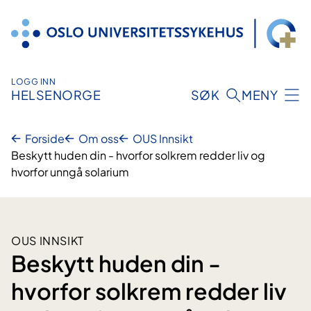
Hopp
til
innhold
LOGG INN
HELSENORGE
SØK
MENY
Forside
Om oss
OUS Innsikt
Beskytt huden din - hvorfor solkrem redder liv og
hvorfor unngå solarium
OUS INNSIKT
Beskytt huden din -
hvorfor solkrem redder liv