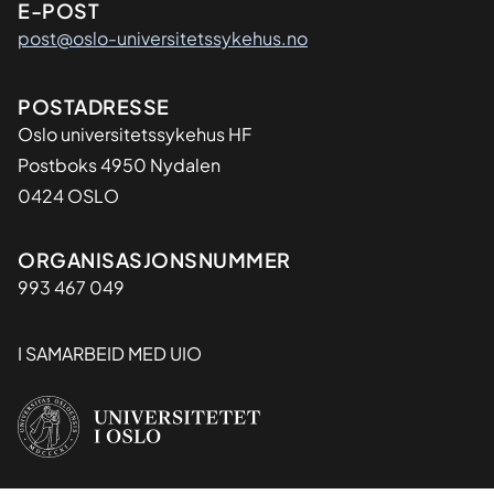
E-POST
post@oslo-universitetssykehus.no
Adresse
POSTADRESSE
Oslo universitetssykehus HF
Postboks 4950 Nydalen
0424 OSLO
Organisasjon
ORGANISASJONSNUMMER
993 467 049
I SAMARBEID MED UIO