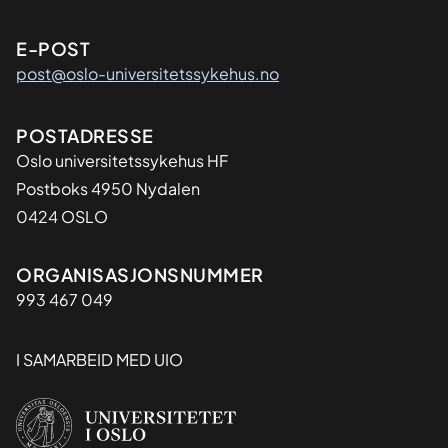
E-POST
post@oslo-universitetssykehus.no
Adresse
POSTADRESSE
Oslo universitetssykehus HF
Postboks 4950 Nydalen
0424 OSLO
Organisasjon
ORGANISASJONSNUMMER
993 467 049
I SAMARBEID MED UIO