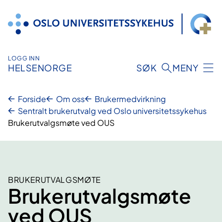
Hopp
til
innhold
LOGG INN
HELSENORGE
SØK
MENY
Forside
Om oss
Brukermedvirkning
Sentralt brukerutvalg ved Oslo universitetssykehus
Brukerutvalgsmøte ved OUS
BRUKERUTVALGSMØTE
Brukerutvalgsmøte
ved OUS