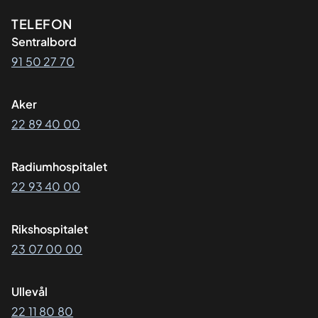
Kontaktinformasjon
TELEFON
Sentralbord
91 50 27 70
Aker
22 89 40 00
Radiumhospitalet
22 93 40 00
Rikshospitalet
23 07 00 00
Ullevål
22 11 80 80