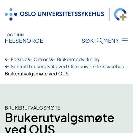
Hopp
til
innhold
LOGG INN
HELSENORGE
SØK
MENY
Forside
Om oss
Brukermedvirkning
Sentralt brukerutvalg ved Oslo universitetssykehus
Brukerutvalgsmøte ved OUS
BRUKERUTVALGSMØTE
Brukerutvalgsmøte
ved OUS