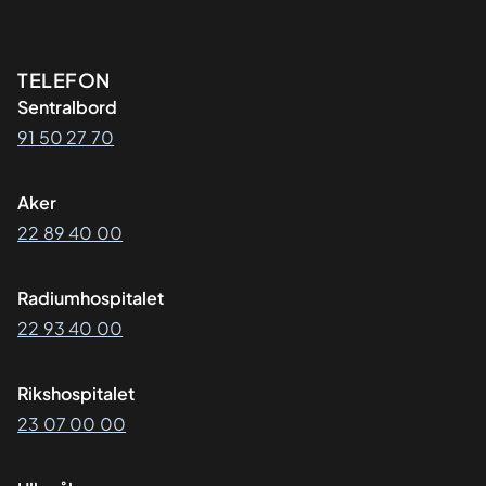
Kontaktinformasjon
TELEFON
Sentralbord
91 50 27 70
Aker
22 89 40 00
Radiumhospitalet
22 93 40 00
Rikshospitalet
23 07 00 00