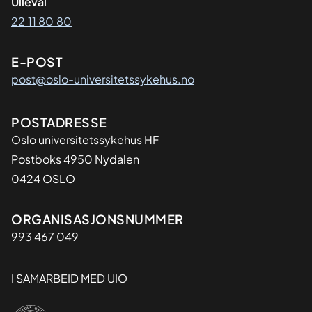
Ullevål
22 11 80 80
E-POST
post@oslo-universitetssykehus.no
Adresse
POSTADRESSE
Oslo universitetssykehus HF
Postboks 4950 Nydalen
0424 OSLO
Organisasjon
ORGANISASJONSNUMMER
993 467 049
I SAMARBEID MED UIO