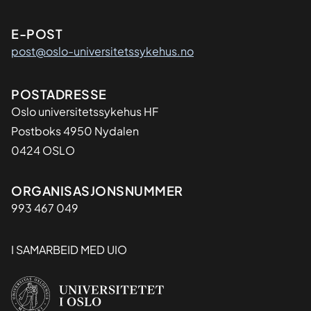
E-POST
post@oslo-universitetssykehus.no
Adresse
POSTADRESSE
Oslo universitetssykehus HF
Postboks 4950 Nydalen
0424 OSLO
Organisasjon
ORGANISASJONSNUMMER
993 467 049
I SAMARBEID MED UIO