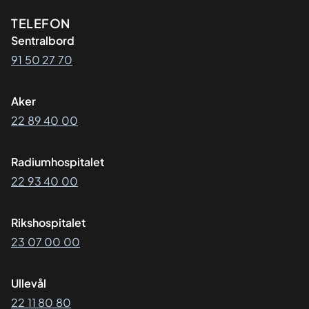
Kontaktinformasjon
TELEFON
Sentralbord
91 50 27 70
Aker
22 89 40 00
Radiumhospitalet
22 93 40 00
Rikshospitalet
23 07 00 00
Ullevål
22 11 80 80