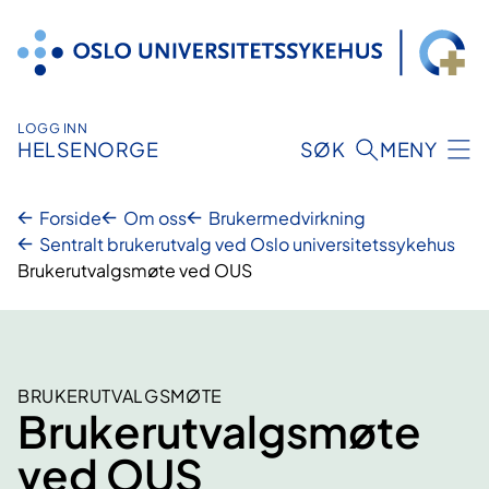
Hopp
til
innhold
LOGG INN
HELSENORGE
SØK
MENY
Forside
Om oss
Brukermedvirkning
Sentralt brukerutvalg ved Oslo universitetssykehus
Brukerutvalgsmøte ved OUS
BRUKERUTVALGSMØTE
Brukerutvalgsmøte
ved OUS