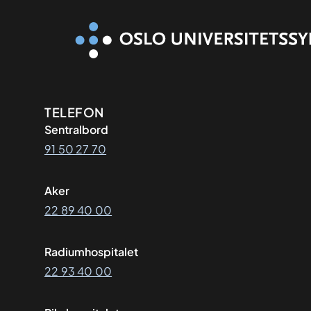
Kontaktinformasjon
TELEFON
Sentralbord
91 50 27 70
Aker
22 89 40 00
Radiumhospitalet
22 93 40 00