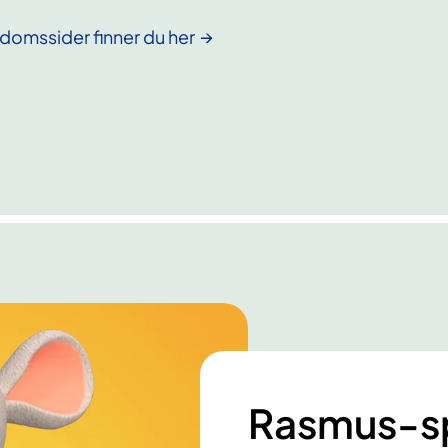
omssider finner du her
Rasmus-spi