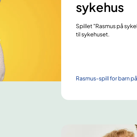
sykehus
Spillet "Rasmus på syke
til sykehuset.
Rasmus-spill for barn p