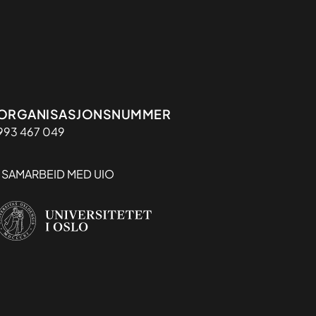
Organisasjon
ORGANISASJONSNUMMER
993 467 049
I SAMARBEID MED UIO