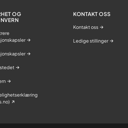
RHET OG
KONTAKT OSS
ONVERN
Kontakt oss
trere
sjonskapsler
Ledige stillinger
sjonskapsler
stedet
ern
elighetserklæring
s.no)