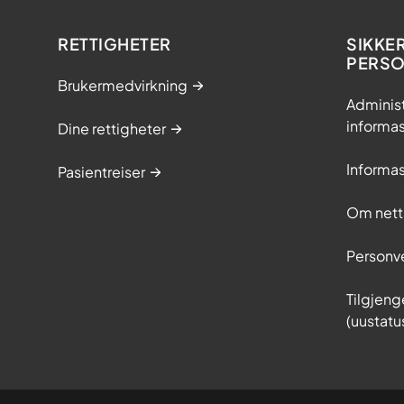
RETTIGHETER
SIKKE
PERS
Brukermedvirkning
Adminis
informa
Dine rettigheter
Informa
Pasientreiser
Om nett
Personv
Tilgjeng
(uustatu