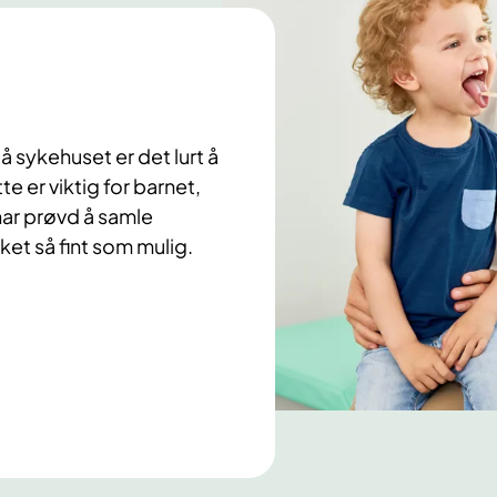
å sykehuset er det lurt å
e er viktig for barnet,
har prøvd å samle
et så fint som mulig.