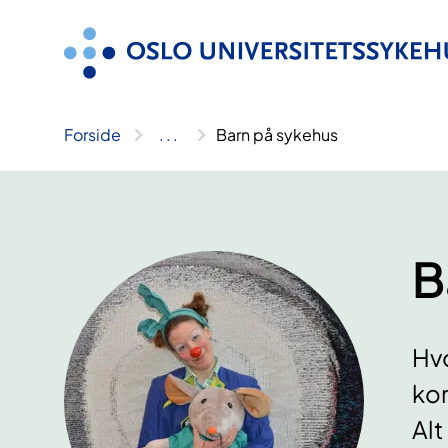
Hopp
til
innhold
Forside
..
.
Barn på sykehus
B
Hvo
kom
Alt