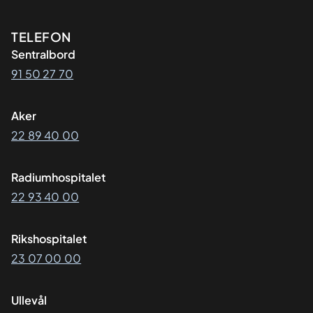
Kontaktinformasjon
TELEFON
Sentralbord
91 50 27 70
Aker
22 89 40 00
Radiumhospitalet
22 93 40 00
Rikshospitalet
23 07 00 00
Ullevål