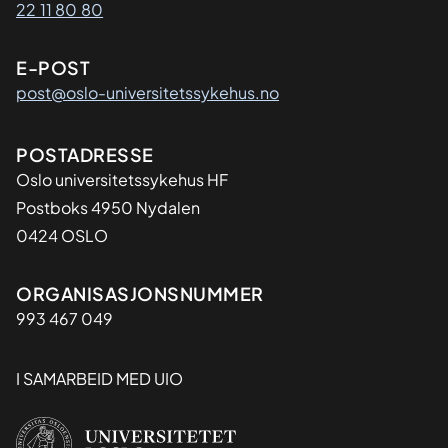
22 11 80 80
E-POST
post@oslo-universitetssykehus.no
Adresse
POSTADRESSE
Oslo universitetssykehus HF
Postboks 4950 Nydalen
0424 OSLO
Organisasjon
ORGANISASJONSNUMMER
993 467 049
I SAMARBEID MED UIO