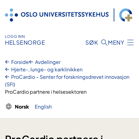
Hopp
til
innhold
LOGG INN
HELSENORGE
SØK
MENY
Forside
Avdelinger
Hjerte-, lunge- og karklinikken
ProCardio – Senter for forskningsdrevet innovasjon
(SFI)
ProCardio partnere i helsesektoren
Norsk
English
ProCardio partnere i