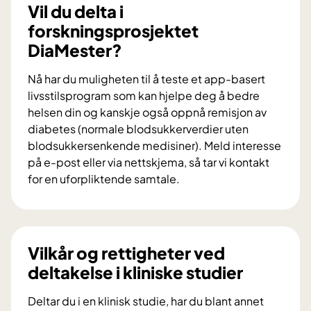
d
Vil du delta i
u
forskningsprosjektet
b
DiaMester?
i
d
Nå har du muligheten til å teste et app-basert
r
livsstilsprogram som kan hjelpe deg å bedre
a
helsen din og kanskje også oppnå remisjon av
i
diabetes (normale blodsukkerverdier uten
f
blodsukkersenkende medisiner). Meld interesse
o
på e-post eller via nettskjema, så tar vi kontakt
r
for en uforpliktende samtale.
s
V
k
i
n
l
i
d
Vilkår og rettigheter ved
n
u
deltakelse i kliniske studier
g
d
s
e
Deltar du i en klinisk studie, har du blant annet
p