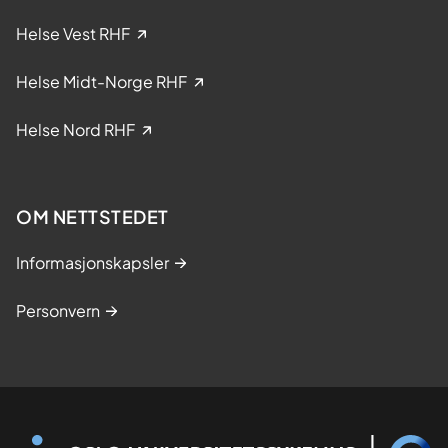
l
i
Helse Vest RHF
n
i
Helse Midt-Norge RHF
s
k
Helse Nord RHF
e
s
t
OM NETTSTEDET
u
d
Informasjonskapsler
i
e
Personvern
r