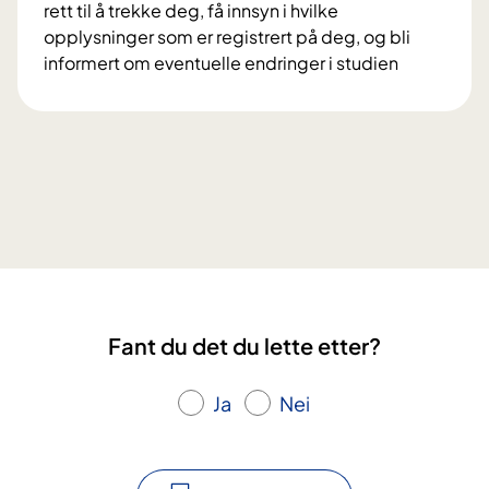
l
rett til å trekke deg, få innsyn i hvilke
r
t
opplysninger som er registrert på deg, og bli
o
a
informert om eventuelle endringer i studien
s
i
V
j
f
i
e
o
l
k
r
k
t
s
å
e
k
r
t
n
o
D
i
g
i
n
r
a
g
e
M
s
Fant du det du lette etter?
t
e
p
t
s
r
i
Ja
Nei
t
o
g
e
s
h
r
j
e
?