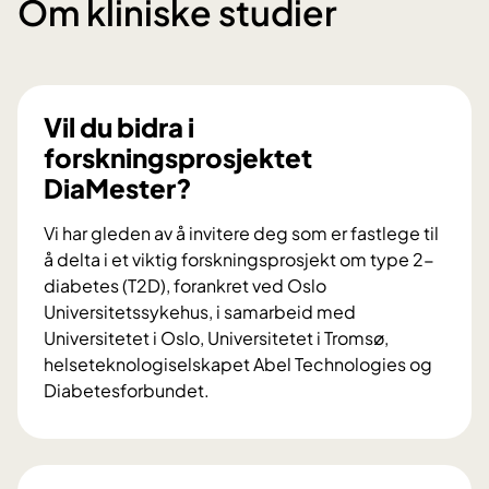
Om kliniske studier
Vil du bidra i
forskningsprosjektet
DiaMester?
Vi har gleden av å invitere deg som er fastlege til
å delta i et viktig forskningsprosjekt om type 2-
diabetes (T2D), forankret ved Oslo
Universitetssykehus, i samarbeid med
Universitetet i Oslo, Universitetet i Tromsø,
helseteknologiselskapet Abel Technologies og
Diabetesforbundet.
V
i
l