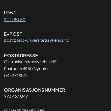
Ullevål
22 11 80 80
E-POST
post@oslo-universitetssykehus.no
Adresse
POSTADRESSE
Oslo universitetssykehus HF
Postboks 4950 Nydalen
0424 OSLO
Organisasjon
ORGANISASJONSNUMMER
993 467 049
I SAMARBEID MED UIO