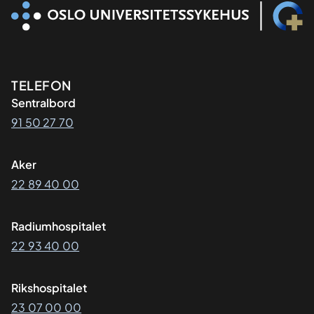
Kontaktinformasjon
TELEFON
Sentralbord
91 50 27 70
Aker
22 89 40 00
Radiumhospitalet
22 93 40 00
Rikshospitalet
23 07 00 00