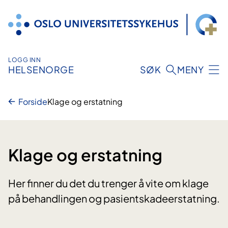
Hopp
til
innhold
LOGG INN
HELSENORGE
SØK
MENY
Forside
Klage og erstatning
Klage og erstatning
Her finner du det du trenger å vite om klage
på behandlingen og pasientskadeerstatning.