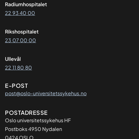
Radiumhospitalet
22 93 40 00
Rikshospitalet
23 07 00 00
Ullevål
22 11 80 80
E-POST
post@oslo-universitetssykehus.no
Adresse
POSTADRESSE
Oslo universitetssykehus HF
Postboks 4950 Nydalen
0424 OSLO