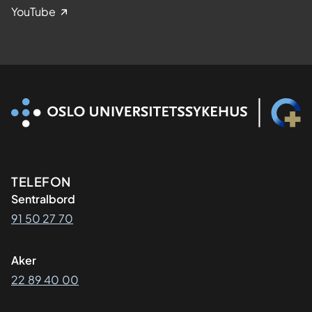
YouTube
Kontaktinformasjon
TELEFON
Sentralbord
91 50 27 70
Aker
22 89 40 00