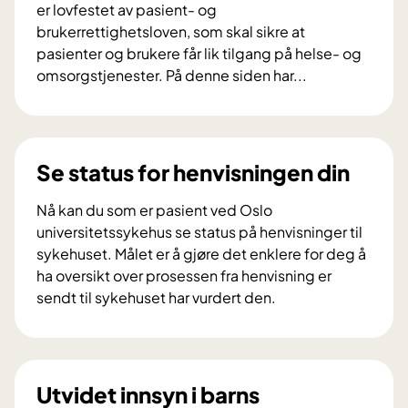
er lovfestet av pasient- og
brukerrettighetsloven, som skal sikre at
pasienter og brukere får lik tilgang på helse- og
omsorgstjenester. På denne siden har...
D
i
n
e
Se status for henvisningen din
r
e
Nå kan du som er pasient ved Oslo
t
universitetssykehus se status på henvisninger til
t
sykehuset. Målet er å gjøre det enklere for deg å
i
ha oversikt over prosessen fra henvisning er
g
sendt til sykehuset har vurdert den.
h
S
e
e
t
s
e
t
Utvidet innsyn i barns
r
a