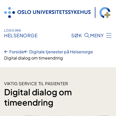
Hopp
til
innhold
LOGG INN
HELSENORGE
SØK
MENY
Forside
Digitale tjenester på Helsenorge
Digital dialog om timeendring
VIKTIG SERVICE TIL PASIENTER
Digital dialog om
timeendring