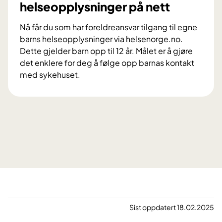
helseopplysninger på nett
,
t
v
u
Nå får du som har foreldreansvar tilgang til egne
a
s
barns helseopplysninger via helsenorge.no.
l
f
Dette gjelder barn opp til 12 år. Målet er å gjøre
g
o
det enklere for deg å følge opp barnas kontakt
o
r
med sykehuset.
g
h
U
m
e
t
u
n
v
l
v
i
i
i
d
g
s
e
h
n
t
e
i
i
t
n
n
e
g
n
r
e
s
Sist oppdatert 18.02.2025
n
y