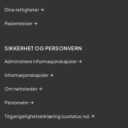
i
Dine rettigheter
n
g
Pasientreiser
e
r
p
å
SIKKERHET OG PERSONVERN
n
e
Administrere informasjonskapsler
t
t
Informasjonskapsler
Om nettstedet
Personvern
Tilgjengelighetserklæring (uustatus.no)