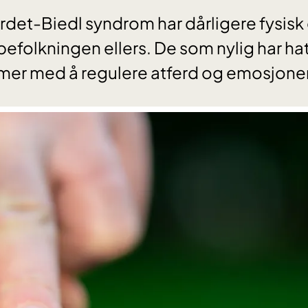
et-Biedl syndrom har dårligere fysisk 
 befolkningen ellers. De som nylig har ha
gg mer med å regulere atferd og emosjone