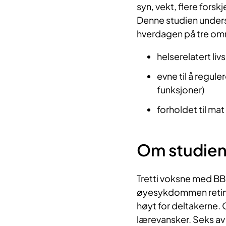
syn, vekt, flere fors
Denne studien unde
hverdagen på tre om
helserelatert livs
evne til å regul
funksjoner)
forholdet til mat
Om studie
Tretti voksne med BBS
øyesykdommen retini
høyt for deltakerne. 
lærevansker. Seks av