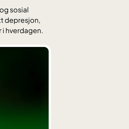
og sosial
tt depresjon,
r i hverdagen.