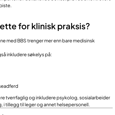
piste.
tte for klinisk praksis?
sne med BBS trenger mer enn bare medisinsk
å inkludere søkelys på:
seadferd
re tverrfaglig og inkludere psykolog, sosialarbeider
i tillegg til leger og annet helsepersonell.