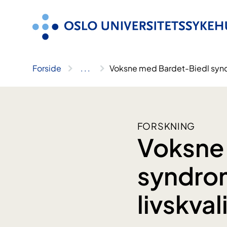
Hopp
til
innhold
Forside
..
.
Voksne med Bardet-Biedl syndr
FORSKNING
Voksne
syndrom
livskval