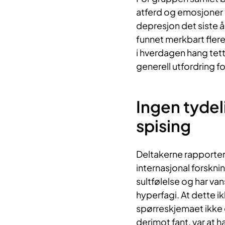
atferd og emosjoner 
depresjon det siste å
funnet merkbart flere 
i hverdagen hang tet
generell utfordring 
Ingen tydel
spising
Deltakerne rapportert
internasjonal forskn
sultfølelse og har va
hyperfagi. At dette i
spørreskjemaet ikke e
derimot fant, var at 