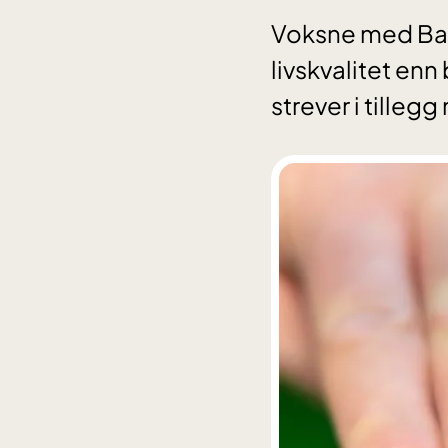
Voksne med Bard
livskvalitet enn
strever i tille