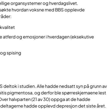
kjellige organsystemer og hverdagslivet.
rsøkte hvordan voksne med BBS opplevde
råder:
kvalitet
ere atferd og emosjoner i hverdagen (eksekutive
 og spising
n
 deltok i studien. Alle hadde nedsatt syn på grunn av
tis pigmentosa, og derfor ble spørreskjemaene lest
Over halvparten (21 av 30) oppga at de hadde
 deltagerne hadde opplevd depresjon det siste året.