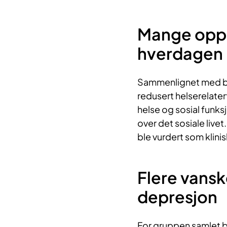
Mange oppl
hverdagen
Sammenlignet med be
redusert helserelatert
helse og sosial funk
over det sosiale livet
ble vurdert som klini
Flere vansk
depresjon
For gruppen samlet b