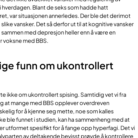
i hverdagen. Blant de seks som hadde hatt
ret, var situasjonen annerledes. Der ble det derimot
slike vansker. Det så derfor ut til at kognitive vansker
t sammen med depresjon heller enn å være en
for voksne med BBS.
ige funn om ukontrollert
e ikke om ukontrollert spising. Samtidig vet vi fra
ing at mange med BBS opplever overdreven
nskelig for å kjenne seg mette, noe som kalles
kke ble funnet i studien, kan ha sammenheng med at
r utformet spesifikt for å fange opp hyperfagi. Det vi
halvparten av deltakende bevisst prøvde å kontrollere