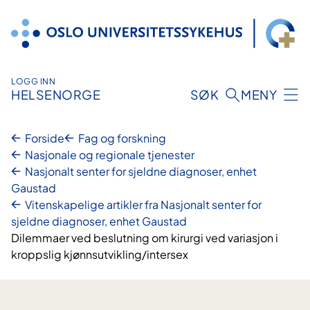
Hopp
til
innhold
LOGG INN
HELSENORGE
SØK
MENY
Forside
Fag og forskning
Nasjonale og regionale tjenester
Nasjonalt senter for sjeldne diagnoser, enhet
Gaustad
Vitenskapelige artikler fra Nasjonalt senter for
sjeldne diagnoser, enhet Gaustad
Dilemmaer ved beslutning om kirurgi ved variasjon i
kroppslig kjønnsutvikling/intersex