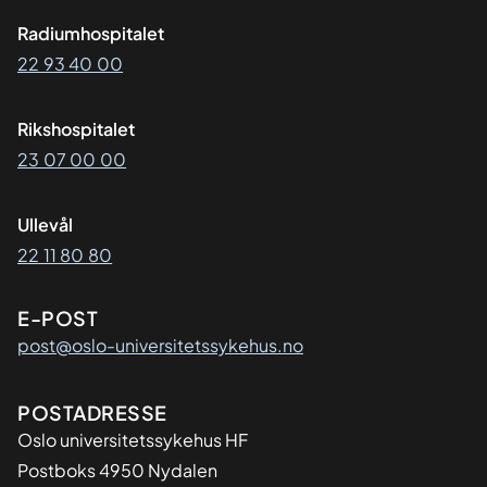
Radiumhospitalet
22 93 40 00
Rikshospitalet
23 07 00 00
Ullevål
22 11 80 80
E-POST
post@oslo-universitetssykehus.no
Adresse
POSTADRESSE
Oslo universitetssykehus HF
Postboks 4950 Nydalen