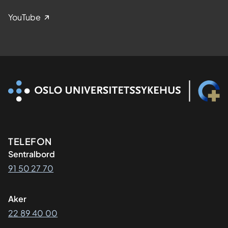
YouTube
Kontaktinformasjon
TELEFON
Sentralbord
91 50 27 70
Aker
22 89 40 00