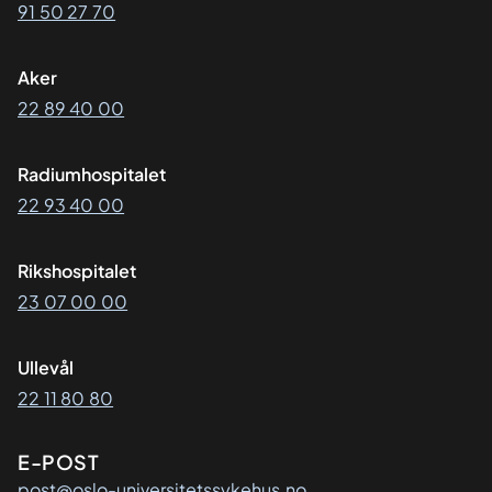
91 50 27 70
Aker
22 89 40 00
Radiumhospitalet
22 93 40 00
Rikshospitalet
23 07 00 00
Ullevål
22 11 80 80
E-POST
post@oslo-universitetssykehus.no