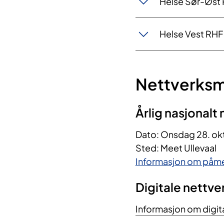
Helse Sør-Øst
Nettverks
Årlig nasjonal
Dato: Onsdag 28. ok
Sted: Meet Ullevaal
Informasjon om påme
Digitale nettv
Informasjon om digi