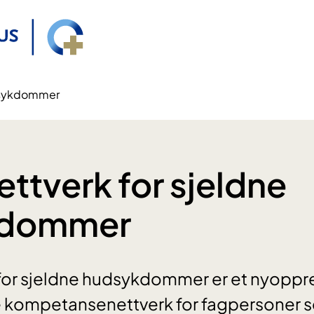
udsykdommer
ettverk for sjeldne
kdommer
 for sjeldne hudsykdommer er et nyoppr
kompetansenettverk for fagpersoner s