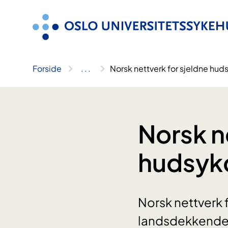
Hopp
til
innhold
Forside
..
.
Norsk nettverk for sjeldne h
Norsk n
hudsy
Norsk nettverk
landsdekkende 