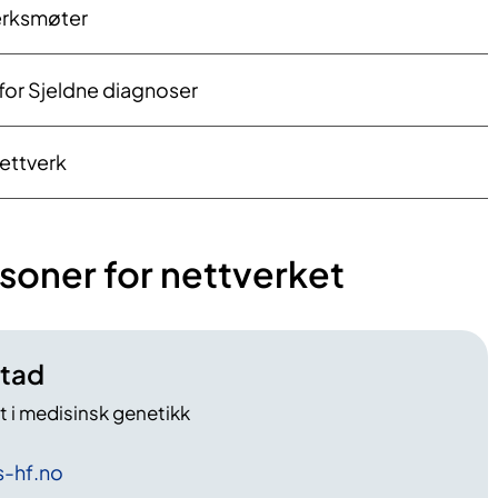
verksmøter
for Sjeldne diagnoser
nettverk
soner for nettverket
stad
t i medisinsk genetikk
-hf
.no