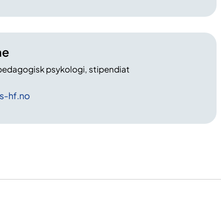
ae
edagogisk p​​​sykologi, stipendiat​
s-hf
.no