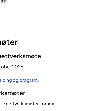
 RHF
møter
t nettverksmøte
tober 2026.
lding og program.
erksmøter
tale nettverksmøter kommer.