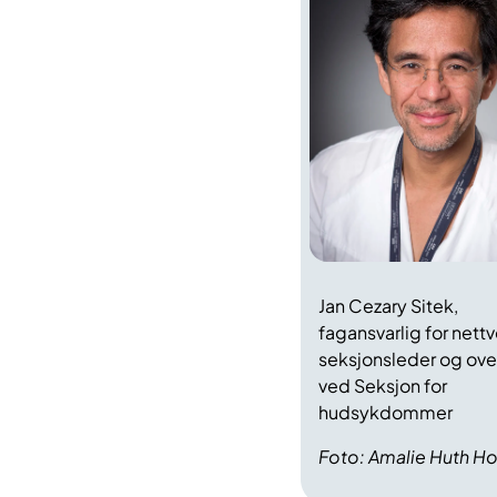
Jan Cezary Sitek,
f
agansvarlig for nettv
seksjonsleder og ove
ved Seksjon for
hudsykdommer
Foto: Amalie Huth H