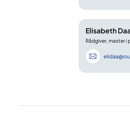
Elisabeth Da
Rådgiver, master i p
elidaa
@ou