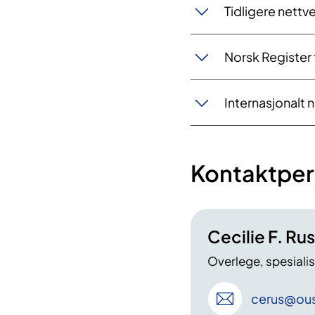
Tidligere nett
Norsk Register 
Internasjonalt 
Kontaktper
Cecilie F. Ru
Overlege, spesialis
cerus
@ous