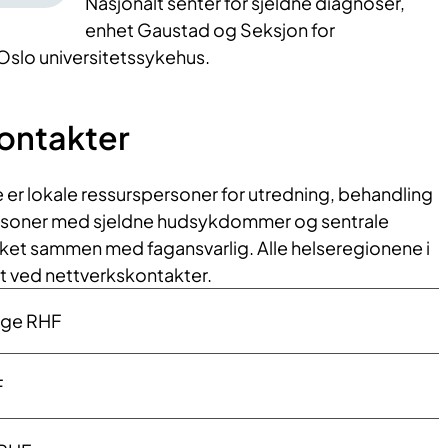
Nasjonalt senter for sjeldne diagnoser,
enhet Gaustad og Seksjon for
lo universitetssykehus.
ontakter
er lokale ressurspersoner for utredning, behandling
rsoner med sjeldne hudsykdommer og sentrale
rket sammen med fagansvarlig. Alle helseregionene i
t ved nettverkskontakter.
rge RHF
F