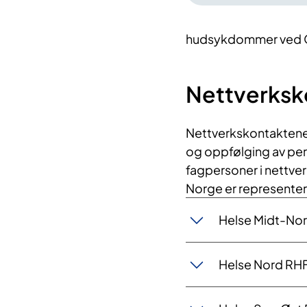
hudsykdommer ved Os
Nettverksk
Nettverkskontaktene 
og oppfølging av pe
fagpersoner i nettve
Norge er representer
Helse Midt-No
Helse Nord RH