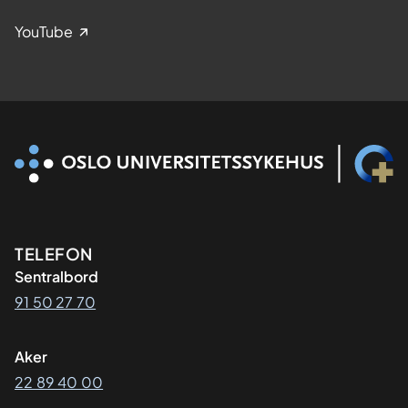
YouTube
Kontaktinformasjon
TELEFON
Sentralbord
91 50 27 70
Aker
22 89 40 00