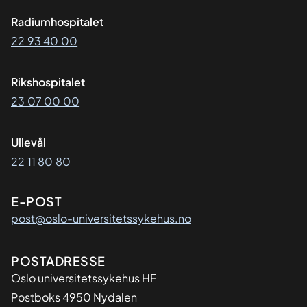
Radiumhospitalet
22 93 40 00
Rikshospitalet
23 07 00 00
Ullevål
22 11 80 80
E-POST
post@oslo-universitetssykehus.no
Adresse
POSTADRESSE
Oslo universitetssykehus HF
Postboks 4950 Nydalen