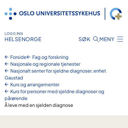
Hopp
til
innhold
LOGG INN
HELSENORGE
SØK
MENY
Forside
Fag og forskning
Nasjonale og regionale tjenester
Nasjonalt senter for sjeldne diagnoser, enhet
Gaustad
Kurs og arrangementer
Kurs for personer med sjeldne diagnoser og
pårørende
Å leve med en sjelden diagnose