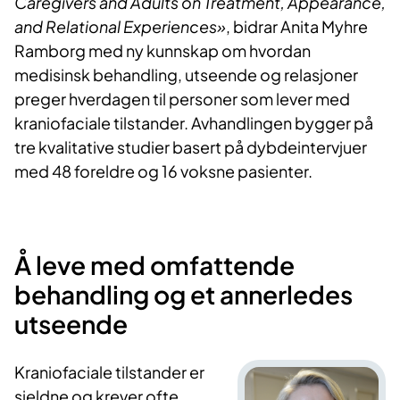
Caregivers and Adults on Treatment, Appearance,
and Relational Experiences»
,
bidrar Anita Myhre
Ramborg med ny kunnskap om hvordan
medisinsk behandling, utseende og relasjoner
preger hverdagen til personer som lever med
kraniofaciale
tilstander. Avhandlingen bygger på
tre kvalitative studier basert på dybdeintervjuer
med 48 foreldre og 16 voksne pasienter.
Å leve med omfattende
behandling og et annerledes
utseende
Kraniofaciale tilstander er
sjeldne og krever ofte