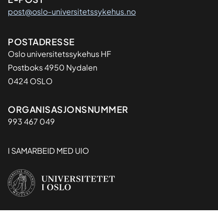
post@oslo-universitetssykehus.no
Adresse
POSTADRESSE
Oslo universitetssykehus HF
Postboks 4950 Nydalen
0424 OSLO
Organisasjon
ORGANISASJONSNUMMER
993 467 049
I SAMARBEID MED UIO