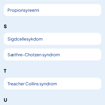
Propionsyreemi
S
Sigdcellesykdom
Sæthre-Chotzen syndrom
T
Treacher Collins syndrom
U