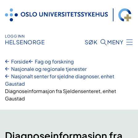
Hopp
til
innhold
LOGG INN
HELSENORGE
SØK
MENY
Forside
Fag og forskning
Nasjonale og regionale tjenester
Nasjonalt senter for sjeldne diagnoser, enhet
Gaustad
Diagnoseinformasjon fra Sjeldensenteret, enhet
Gaustad
Diagnoseinformasjon fra