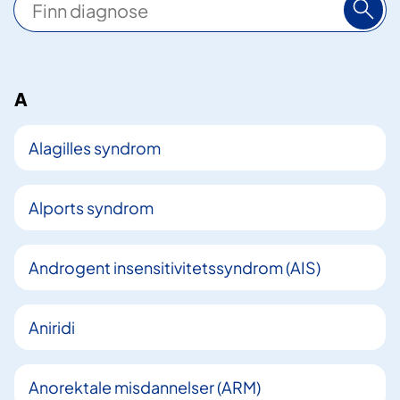
ø
k
A
7
3
Alagilles syndrom
t
r
e
Alports syndrom
f
f
Androgent insensitivitetssyndrom (AIS)
Aniridi
Anorektale misdannelser (ARM)