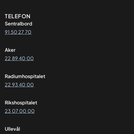
Kontaktinformasjon
TELEFON
Sentralbord
91 50 27 70
Aker
22 89 40 00
Radiumhospitalet
22 93 40 00
Rikshospitalet
23 07 00 00
Ullevål