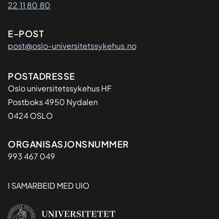
22 11 80 80
E-POST
post@oslo-universitetssykehus.no
Adresse
POSTADRESSE
Oslo universitetssykehus HF
Postboks 4950 Nydalen
0424 OSLO
Organisasjon
ORGANISASJONSNUMMER
993 467 049
I SAMARBEID MED UIO