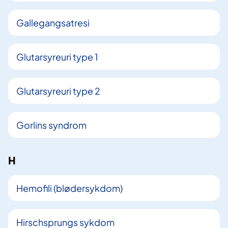
Gallegangsatresi
Glutarsyreuri type 1
Glutarsyreuri type 2
Gorlins syndrom
H
Hemofili (blødersykdom)
Hirschsprungs sykdom