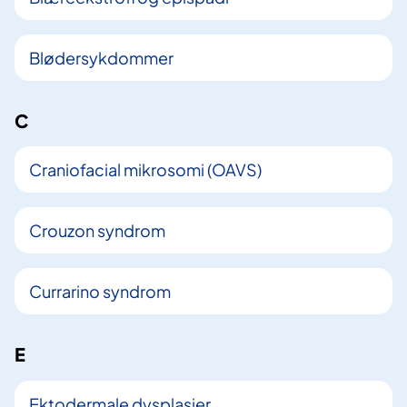
Blødersykdommer
C
Craniofacial mikrosomi (OAVS)
Crouzon syndrom
Currarino syndrom
E
Ektodermale dysplasier