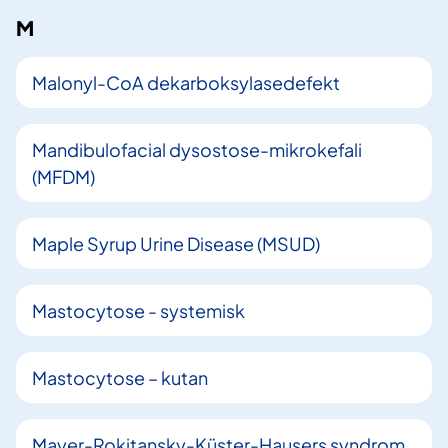
M
Malonyl-CoA dekarboksylasedefekt
Mandibulofacial dysostose-mikrokefali
(MFDM)
Maple Syrup Urine Disease (MSUD)
Mastocytose - systemisk
Mastocytose – kutan
Mayer-Rokitansky-Küster-Hausers syndrom