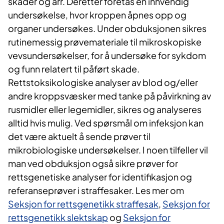
skader og arr. Deretter foretas en innvendig
undersøkelse, hvor kroppen åpnes opp og
organer undersøkes. Under obduksjonen sikres
rutinemessig prøvemateriale til mikroskopiske
vevsundersøkelser, for å undersøke for sykdom
og funn relatert til påført skade.
Rettstoksikologiske analyser av blod og/eller
andre kroppsvæsker med tanke på påvirkning av
rusmidler eller legemidler, sikres og analyseres
alltid hvis mulig. Ved spørsmål om infeksjon kan
det være aktuelt å sende prøver til
mikrobiologiske undersøkelser. I noen tilfeller vil
man ved obduksjon også sikre prøver for
rettsgenetiske analyser for identifikasjon og
referanseprøver i straffesaker. Les mer om
Seksjon for rettsgenetikk straffesak
,
Seksjon for
rettsgenetikk slektskap
og
Seksjon for