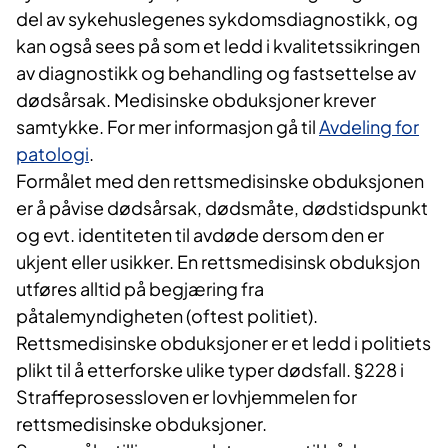
del av sykehuslegenes sykdomsdiagnostikk, og
kan også sees på som et ledd i kvalitetssikringen
av diagnostikk og behandling og fastsettelse av
dødsårsak. Medisinske obduksjoner krever
samtykke. For mer informasjon gå til
Avdeling for
patologi
.
Formålet med den rettsmedisinske obduksjonen
er å påvise dødsårsak, dødsmåte, dødstidspunkt
og evt. identiteten til avdøde dersom den er
ukjent eller usikker. En rettsmedisinsk obduksjon
utføres alltid på begjæring fra
påtalemyndigheten (oftest politiet).
Rettsmedisinske obduksjoner er et ledd i politiets
plikt til å etterforske ulike typer dødsfall. §228 i
Straffeprosessloven er lovhjemmelen for
rettsmedisinske obduksjoner.