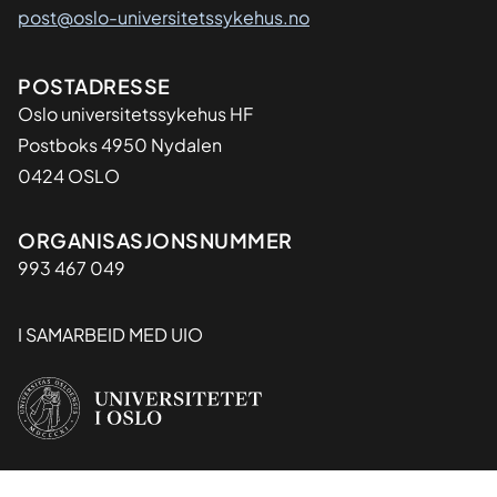
post@oslo-universitetssykehus.no
Adresse
POSTADRESSE
Oslo universitetssykehus HF
Postboks 4950 Nydalen
0424 OSLO
Organisasjon
ORGANISASJONSNUMMER
993 467 049
I SAMARBEID MED UIO