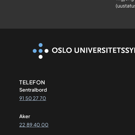
(uustatu
Kontaktinformasjon
TELEFON
Sentralbord
91 50 27 70
Aker
22 89 40 00