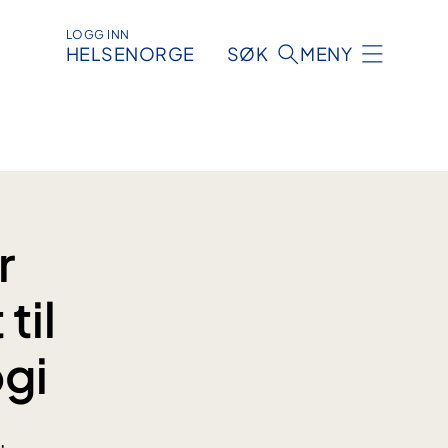
LOGG INN
HELSENORGE
SØK
MENY
r
til
gi