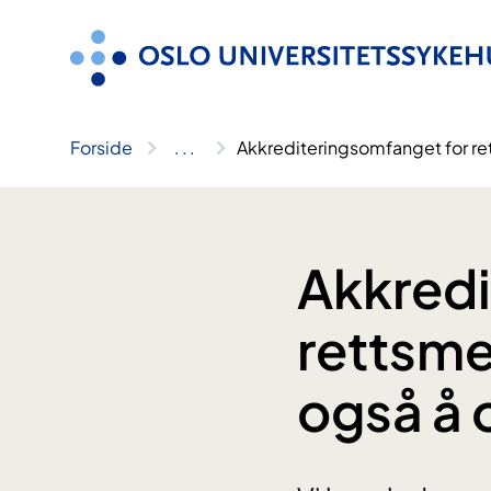
Hopp
til
innhold
Forside
..
.
Akkrediteringsomfanget for ret
Akkredi
rettsmed
også å 