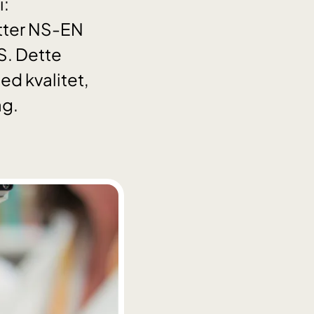
i:
etter NS-EN
S. Dette
ed kvalitet,
ag.