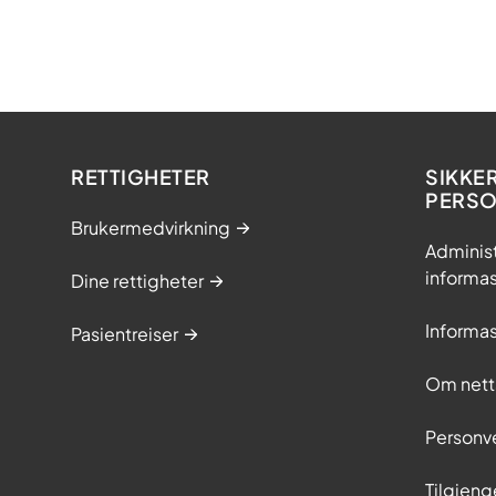
RETTIGHETER
SIKKE
PERS
Brukermedvirkning
Adminis
informa
Dine rettigheter
Informa
Pasientreiser
Om nett
Personv
Tilgjeng