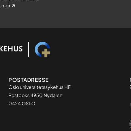
s.no)
Adresse
POSTADRESSE
Oslo universitetssykehus HF
Postboks 4950 Nydalen
0424 OSLO