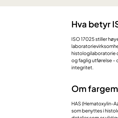
Hva betyr 
ISO 17025 stiller høy
laboratorievirksomhet
histologilaboratorie 
og faglig utførelse – o
integritet.
Om fargem
HAS (Hematoxylin-Azo
som benyttes i histol
detaljer som er vikti