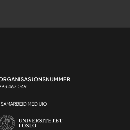
Organisasjon
ORGANISASJONSNUMMER
993 467 049
I SAMARBEID MED UIO