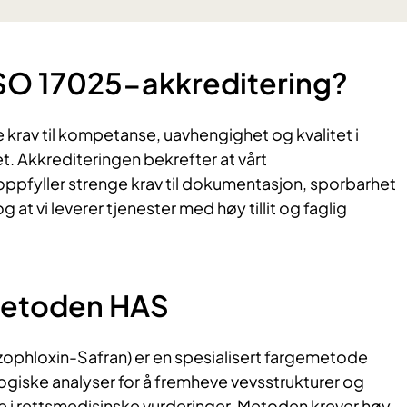
ISO 17025-akkreditering?
e krav til kompetanse, uavhengighet og kvalitet i
. Akkrediteringen bekrefter at vårt
oppfyller strenge krav til dokumentasjon, sporbarhet
g at vi leverer tjenester med høy tillit og faglig
etoden HAS
phloxin-Safran) er en spesialisert fargemetode
ogiske analyser for å fremheve vevsstrukturer og
ge i rettsmedisinske vurderinger. Metoden krever høy