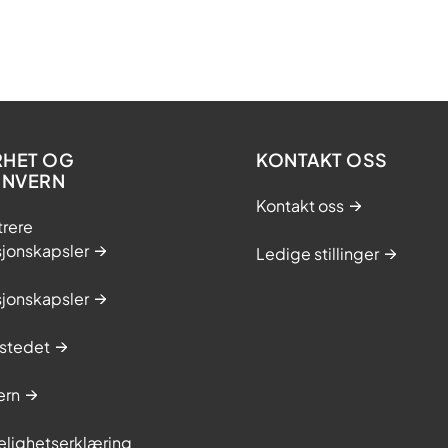
RHET OG
KONTAKT OSS
ONVERN
Kontakt oss
trere
sjonskapsler
Ledige stillinger
sjonskapsler
stedet
ern
elighetserklæring