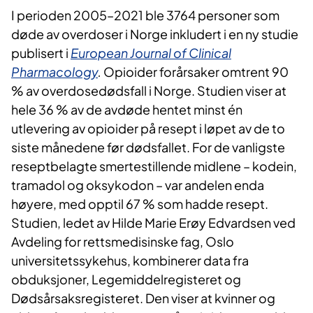
I perioden 2005–2021 ble 3764 personer som
døde av overdoser i Norge inkludert i en ny studie
publisert i
European Journal of Clinical
Pharmacology
.
Opioider forårsaker omtrent 90
% av overdosedødsfall i Norge. Studien viser at
hele 36 % av de avdøde hentet minst én
utlevering av opioider på resept i løpet av de to
siste månedene før dødsfallet. For de vanligste
reseptbelagte smertestillende midlene – kodein,
tramadol og oksykodon – var andelen enda
høyere, med opptil 67 % som hadde resept.
Studien, ledet av Hilde Marie Erøy Edvardsen ved
Avdeling for rettsmedisinske fag, Oslo
universitetssykehus, kombinerer data fra
obduksjoner, Legemiddelregisteret og
Dødsårsaksregisteret. Den viser at kvinner og