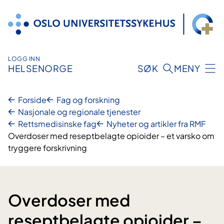
Hopp
til
innhold
LOGG INN
HELSENORGE
SØK
MENY
Forside
Fag og forskning
Nasjonale og regionale tjenester
Rettsmedisinske fag
Nyheter og artikler fra RMF
Overdoser med reseptbelagte opioider – et varsko om
tryggere forskrivning
Overdoser med
reseptbelagte opioider –