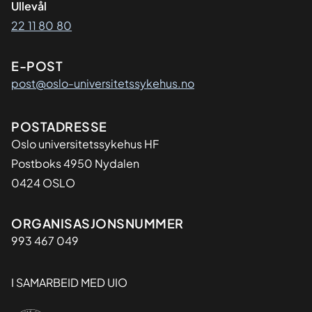
Ullevål
22 11 80 80
E-POST
post@oslo-universitetssykehus.no
Adresse
POSTADRESSE
Oslo universitetssykehus HF
Postboks 4950 Nydalen
0424 OSLO
Organisasjon
ORGANISASJONSNUMMER
993 467 049
I SAMARBEID MED UIO