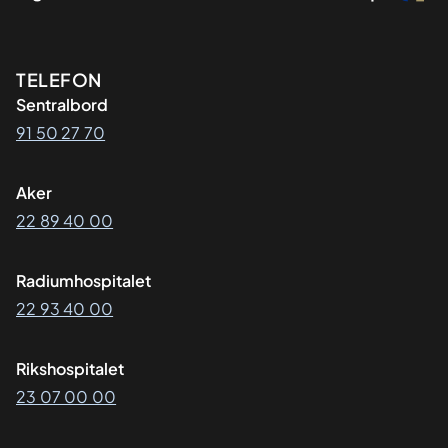
Kontaktinformasjon
TELEFON
Sentralbord
91 50 27 70
Aker
22 89 40 00
Radiumhospitalet
22 93 40 00
Rikshospitalet
23 07 00 00