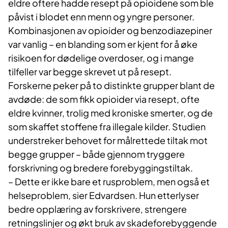
eldre oftere hadde resept på opioidene som ble
påvist i blodet enn menn og yngre personer.
Kombinasjonen av opioider og benzodiazepiner
var vanlig – en blanding som er kjent for å øke
risikoen for dødelige overdoser, og i mange
tilfeller var begge skrevet ut på resept.
Forskerne peker på to distinkte grupper blant de
avdøde: de som fikk opioider via resept, ofte
eldre kvinner, trolig med kroniske smerter, og de
som skaffet stoffene fra illegale kilder. Studien
understreker behovet for målrettede tiltak mot
begge grupper – både gjennom tryggere
forskrivning og bredere forebyggingstiltak.
– Dette er ikke bare et rusproblem, men også et
helseproblem, sier Edvardsen. Hun etterlyser
bedre opplæring av forskrivere, strengere
retningslinjer og økt bruk av skadeforebyggende