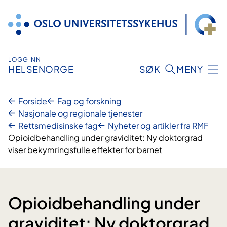
Hopp
til
innhold
LOGG INN
HELSENORGE
SØK
MENY
Forside
Fag og forskning
Nasjonale og regionale tjenester
Rettsmedisinske fag
Nyheter og artikler fra RMF
Opioidbehandling under graviditet: Ny doktorgrad
viser bekymringsfulle effekter for barnet
Opioidbehandling under
graviditet: Ny doktorgrad