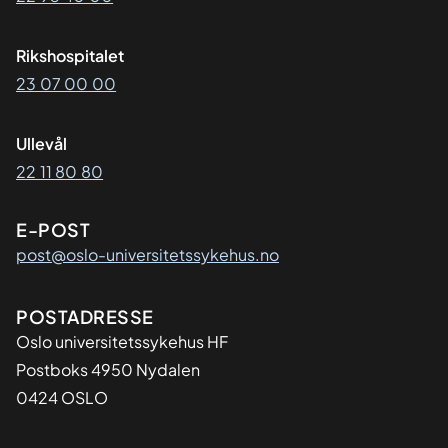
Rikshospitalet
23 07 00 00
Ullevål
22 11 80 80
E-POST
post@oslo-universitetssykehus.no
Adresse
POSTADRESSE
Oslo universitetssykehus HF
Postboks 4950 Nydalen
0424 OSLO