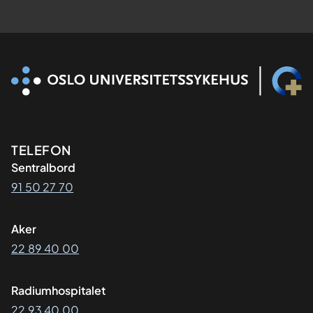
Kontaktinformasjon
TELEFON
Sentralbord
91 50 27 70
Aker
22 89 40 00
Radiumhospitalet
22 93 40 00