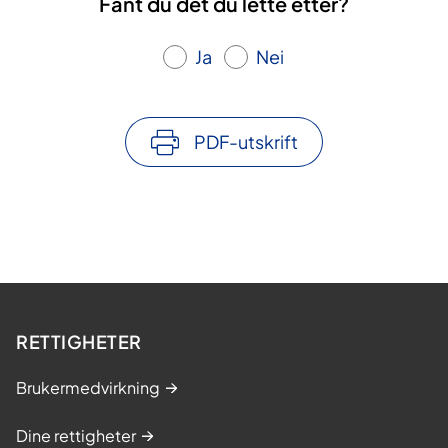
Fant du det du lette etter?
Ja
Nei
PDF-utskrift
RETTIGHETER
Brukermedvirkning
Dine rettigheter