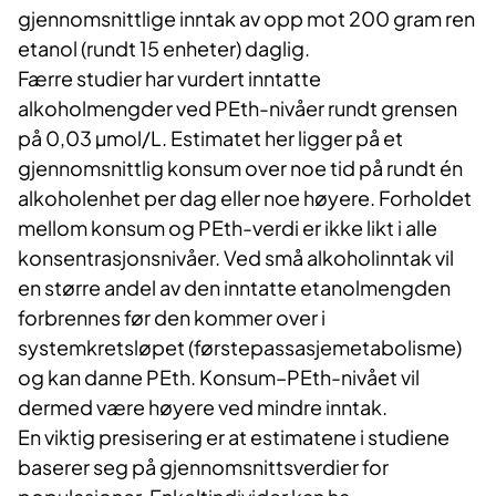
gjennomsnittlige inntak av opp mot 200 gram ren
etanol (rundt 15 enheter) daglig.
Færre studier har vurdert inntatte
alkoholmengder ved PEth-nivåer rundt grensen
på 0,03 µmol/L. Estimatet her ligger på et
gjennomsnittlig konsum over noe tid på rundt én
alkoholenhet per dag eller noe høyere. Forholdet
mellom konsum og PEth-verdi er ikke likt i alle
konsentrasjonsnivåer. Ved små alkoholinntak vil
en større andel av den inntatte etanolmengden
forbrennes før den kommer over i
systemkretsløpet (førstepassasjemetabolisme)
og kan danne PEth. Konsum–PEth-nivået vil
dermed være høyere ved mindre inntak.
En viktig presisering er at estimatene i studiene
baserer seg på gjennomsnittsverdier for