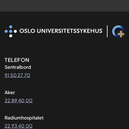
Kontaktinformasjon
TELEFON
Sentralbord
91 50 27 70
Aker
22 89 40 00
Radiumhospitalet
22 93 40 00