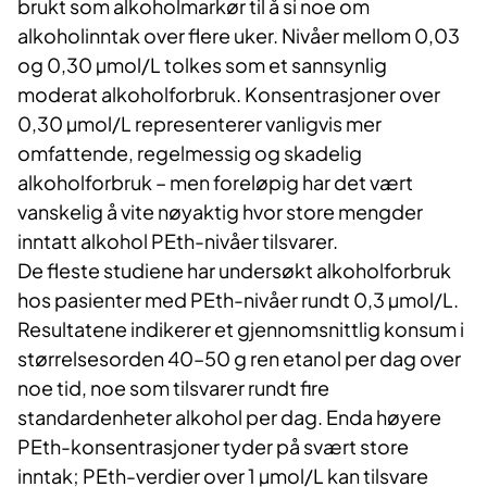
brukt som alkoholmarkør til å si noe om
alkoholinntak over flere uker. Nivåer mellom 0,03
og 0,30 µmol/L tolkes som et sannsynlig
moderat alkoholforbruk. Konsentrasjoner over
0,30 µmol/L representerer vanligvis mer
omfattende, regelmessig og skadelig
alkoholforbruk – men foreløpig har det vært
vanskelig å vite nøyaktig hvor store mengder
inntatt alkohol PEth-nivåer tilsvarer.
De fleste studiene har undersøkt alkoholforbruk
hos pasienter med PEth-nivåer rundt 0,3 µmol/L.
Resultatene indikerer et gjennomsnittlig konsum i
størrelsesorden 40–50 g ren etanol per dag over
noe tid, noe som tilsvarer rundt fire
standardenheter alkohol per dag. Enda høyere
PEth-konsentrasjoner tyder på svært store
inntak; PEth-verdier over 1 µmol/L kan tilsvare