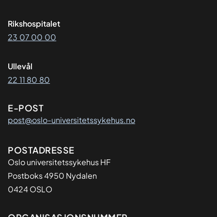
Rikshospitalet
23 07 00 00
Ullevål
22 11 80 80
E-POST
post@oslo-universitetssykehus.no
Adresse
POSTADRESSE
Oslo universitetssykehus HF
Postboks 4950 Nydalen
0424 OSLO