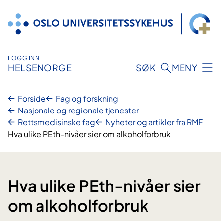
Hopp
til
innhold
LOGG INN
HELSENORGE
SØK
MENY
Forside
Fag og forskning
Nasjonale og regionale tjenester
Rettsmedisinske fag
Nyheter og artikler fra RMF
Hva ulike PEth-nivåer sier om alkoholforbruk
Hva ulike PEth-nivåer sier
om alkoholforbruk