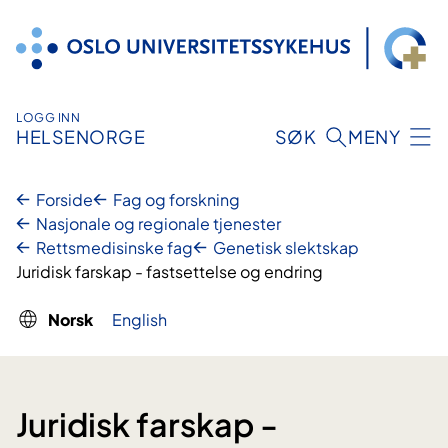
Hopp
til
innhold
LOGG INN
HELSENORGE
SØK
MENY
Forside
Fag og forskning
Nasjonale og regionale tjenester
Rettsmedisinske fag
Genetisk slektskap
Juridisk farskap - fastsettelse og endring
Norsk
English
Juridisk farskap -