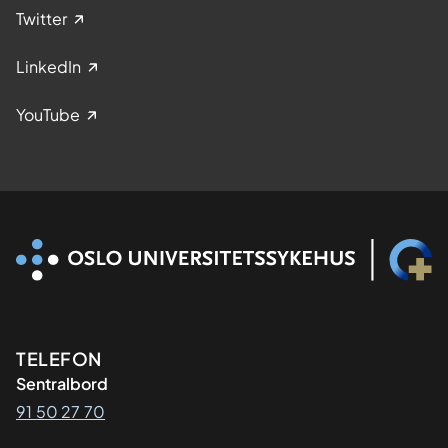
Twitter
LinkedIn
YouTube
Kontaktinformasjon
TELEFON
Sentralbord
91 50 27 70