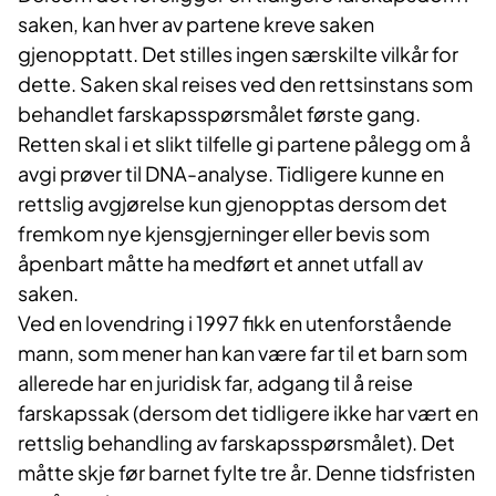
saken, kan hver av partene kreve saken
gjenopptatt. Det stilles ingen særskilte vilkår for
dette. Saken skal reises ved den rettsinstans som
behandlet farskapsspørsmålet første gang.
Retten skal i et slikt tilfelle gi partene pålegg om å
avgi prøver til DNA-analyse. Tidligere kunne en
rettslig avgjørelse kun gjenopptas dersom det
fremkom nye kjensgjerninger eller bevis som
åpenbart måtte ha medført et annet utfall av
saken.
Ved en lovendring i 1997 fikk en utenforstående
mann, som mener han kan være far til et barn som
allerede har en juridisk far, adgang til å reise
farskapssak (dersom det tidligere ikke har vært en
rettslig behandling av farskapsspørsmålet). Det
måtte skje før barnet fylte tre år. Denne tidsfristen