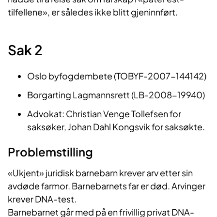
tilfellene», er således ikke blitt gjeninnført.
Sak 2
Oslo byfogdembete (TOBYF-2007-144142)
Borgarting Lagmannsrett (LB-2008-19940)
Advokat: Christian Venge Tollefsen for
saksøker, Johan Dahl Kongsvik for saksøkte.
Problemstilling
«Ukjent» juridisk barnebarn krever arv etter sin
avdøde farmor. Barnebarnets far er død. Arvinger
krever DNA-test.
Barnebarnet går med på en frivillig privat DNA-