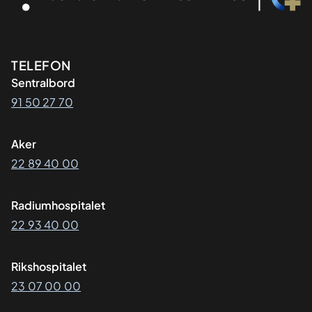
Kontaktinformasjon
TELEFON
Sentralbord
91 50 27 70
Aker
22 89 40 00
Radiumhospitalet
22 93 40 00
Rikshospitalet
23 07 00 00