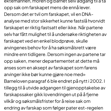
ektemannen, moren og barnet selv adgang til å ta
opp sak om farskapet mens de ennå lever.
Dersom det er tvil om farskapet, vil en DNA-
analyse med stor sikkerhet kunne fastslå hvorvidt
farskapet er riktig fastsatt eller ikke. Når partene
selv har fått mulighet til å undersøke riktigheten av
farskapet ved en enkel blodprøve, skulle
arvingenes behov for å ha søksmålsrett være
mindre enn tidligere. Dersom ingen av partene tar
opp saken, mener departementet at dette må
anses som en aksept av farskapet som farens
arvinger ikke bør kunne gjøre noe med»
Barneloven paragraf 6 ble endret på nytt i 2002. I
tillegg til å utvide adgangen til gjenopptakelse av
farskapssaker gikk lovendringen ut på å fjerne
vilkår og søksmålsfrister for å reise sak om
endring av farskap som følger pater est-regelen