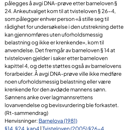
pålegges å avgi DNA-prøve etter barneloven §
24. Ankeutvalget kom til at tvisteloven § 26-4,
som pålegger enhver person «å stille seg til
rådighet for undersøkelse i den utstrekning dette
kan gjennomføres uten uforholdsmessig
belastning og ikke er krenkende», kom til
anvendelse. Det fremgår av barneloven § 14 at
tvisteloven gjelder i saker etter barneloven
kapittel 4, og dette støttes også av barnelovens
forarbeider. Å avgi DNA-prøve ville ikke medføre
noen uforholdsmessig belastning eller være
krenkende for den avdøde mannens sønn.
Sønnens anke over lagmannsrettens
lovanvendelse og bevisvurdering ble forkastet.
(Rt-sammendrag)
Henvisninger:
Barnelova (1981)
§14
,
§24
,
kap4
|
Tvisteloven (2005) §26-4