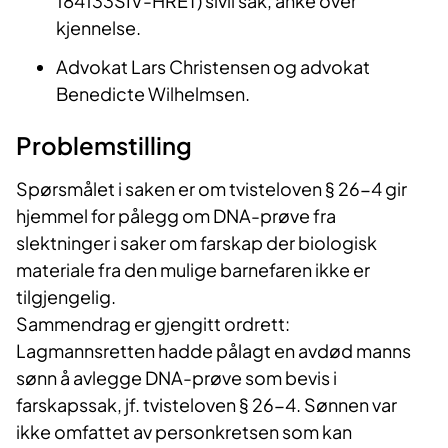
184133SIV-HRET) sivil sak, anke over
kjennelse.
A
dvokat Lars Christensen og advokat
Benedicte Wilhelmsen.
Problemstilling
Spørsmålet i saken er om tvisteloven § 26-4 gir
hjemmel for pålegg om DNA-prøve fra
slektninger i saker om farskap der biologisk
materiale fra den mulige barnefaren ikke er
tilgjengelig.
Sammendrag er gjengitt ordrett:
Lagmannsretten hadde pålagt en avdød manns
sønn å avlegge DNA-prøve som bevis i
farskapssak, jf. tvisteloven § 26-4. Sønnen var
ikke omfattet av personkretsen som kan