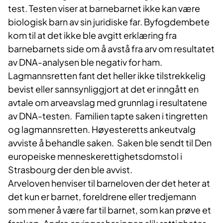
test. Testen viser at barnebarnet ikke kan være
biologisk barn av sin juridiske far. Byfogdembete
kom til at det ikke ble avgitt erklæring fra
barnebarnets side om å avstå fra arv om resultatet
av DNA-analysen ble negativ for ham.
Lagmannsretten fant det heller ikke tilstrekkelig
bevist eller sannsynliggjort at det er inngått en
avtale om arveavslag med grunnlag i resultatene
av DNA-testen. Familien tapte saken i tingretten
og lagmannsretten. Høyesteretts ankeutvalg
avviste å behandle saken. Saken ble sendt til Den
europeiske menneskerettighetsdomstol i
Strasbourg der den ble avvist.
Arveloven henviser til barneloven der det heter at
det kun er barnet, foreldrene eller tredjemann
som mener å være far til barnet, som kan prøve et