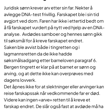
Juridisk sønn krever arv etter sin far. Nekter å
avlegge DNA-test frivillig. Farskapet ble i sin tid
avgjort ved dom. Faren har ikke i ettertid bedt om
å få farskapet vurdert på nytt ved hjelp av en DNA-
analyse. Avdødes samboer og hennes sønn gikk
til søksmål for å kreve farskapet endret.
Saken ble avvist både i tingretten og i
lagmannsretten da de ikke hadde
søksmålsadgang etter barneloven paragraf 6.
Bergen tingrett er klar på at barnet er sønn og
arving, og at dette ikke kan overprøves med
dagens lovverk.
Det åpnes ikke for at slektninger eller arvinger kan
reise farskapssak når vedkommende far er død.
Videre kan ingen «arve» retten til å kreve et
farskap endret. De slår også fast at avdøde må ha