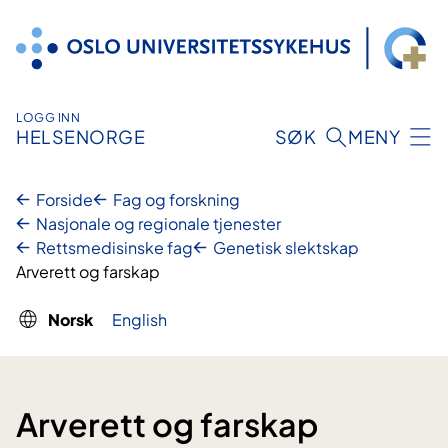
Hopp
til
innhold
LOGG INN
HELSENORGE
SØK
MENY
Forside
Fag og forskning
Nasjonale og regionale tjenester
Rettsmedisinske fag
Genetisk slektskap
Arverett og farskap
Norsk
English
Arverett og farskap