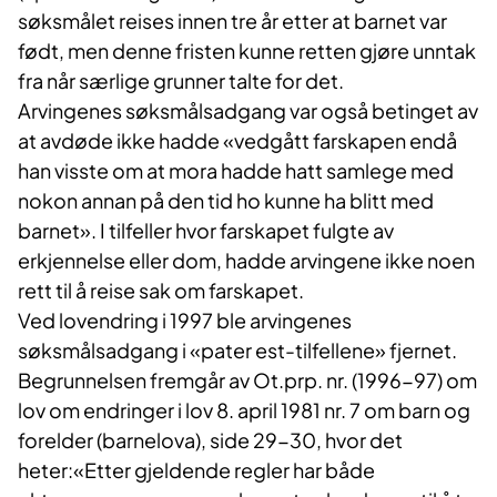
søksmålet reises innen tre år etter at barnet var
født, men denne fristen kunne retten gjøre unntak
fra når særlige grunner talte for det.
Arvingenes søksmålsadgang var også betinget av
at avdøde ikke hadde «vedgått farskapen endå
han visste om at mora hadde hatt samlege med
nokon annan på den tid ho kunne ha blitt med
barnet». I tilfeller hvor farskapet fulgte av
erkjennelse eller dom, hadde arvingene ikke noen
rett til å reise sak om farskapet.
Ved lovendring i 1997 ble arvingenes
søksmålsadgang i «pater est-tilfellene» fjernet.
Begrunnelsen fremgår av Ot.prp. nr. (1996-97) om
lov om endringer i lov 8. april 1981 nr. 7 om barn og
forelder (barnelova), side 29-30, hvor det
heter:«Etter gjeldende regler har både