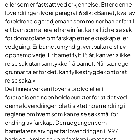
eller som er fastsatt ved erkjennelse. Etter denne
lovendringen lyder paragraf 6 slik: «Barnet, kvar av
foreldrene og tredjemann som meiner han er far til
eit barn som allereie har ein far, kan alltid reise sak
for domstolane om farskap etter ekteskap eller
vedgåing. Er barnet umyndig, vert saka reist av
oppnemd verje. Er barnet fylt 15 år, kan verja ikke
reise sak utan samtykke frå barnet. Når særlege
grunnar taler for det, kan fylkestrygdekontoret
reise saka.»
Det finnes verken i lovens ordlyd eller i
forarbeidene noen holdepunkter for at det ved
denne lovendringen ble tilsiktet noen endring i
reglene om hvem som kan reise søksmål for
endring av farskap. Den adgangen som
barnefarens arvinger før lovendringen i 1997
hadde til å reise sak om farskap i «pater est-