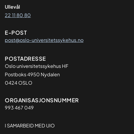
Ullevål
22 11 80 80
E-POST
post@oslo-universitetssykehus.no
Adresse
POSTADRESSE
Oslo universitetssykehus HF
Postboks 4950 Nydalen
0424 OSLO
Organisasjon
ORGANISASJONSNUMMER
993 467 049
I SAMARBEID MED UIO