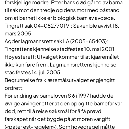
forskjellige mødre. Etter hans død går to av barna
til sak mot den tredje og dens mor med påstand
om at barnet ikke er biologisk barn av avdøde.
Tingrett sak 04-082770TVI: Saken ble avvist 18.
mars 2005
Agder lagmannsrett sak LA (2005-65403):
Tingrettens kjennelse stadfestes 10. mai 2001
Høyesterett: Utvalget kommer til at kjæremålet
ikke kan føre frem. Lagmannsrettens kjennelse
stadfestes 14. juli 2005
Begrunnelse fra kjæremålsutvalget er gjengitt
ordrett:
Før endring av barneloven S 6 i 1997 hadde de
øvrige arvinger etter at den oppgitte barnefar var
død, rett til å reise søksmål for å få prøvd
farskapet når det bygde på at moren var gift
(«pater est-regelen»). Som hovedregel måtte