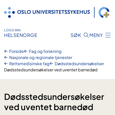
Hopp
til
innhold
LOGG INN
HELSENORGE
SØK
MENY
Forside
Fag og forskning
Nasjonale og regionale tjenester
Rettsmedisinske fag
Dødsstedsundersøkelser
Dødsstedsundersøkelser ved uventet barnedød
Dødsstedsundersøkelser
ved uventet barnedød