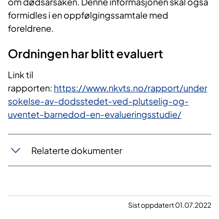
om dødsårsaken. Denne informasjonen skal også
formidles i en oppfølgingssamtale med
foreldrene.​
​​Ordningen har blitt evaluert​
Link til
rapporten:
https://www.nkvts.no/rapport/under
sokelse-av-dodsstedet-ved-plutselig-og-
uventet-barnedod-en-evalueringsstudie/
Relaterte dokumenter
Sist oppdatert 01.07.2022