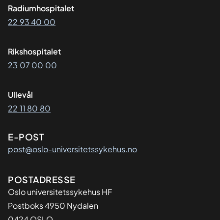
Radiumhospitalet
22 93 40 00
Rikshospitalet
23 07 00 00
Ullevål
22 11 80 80
E-POST
post@oslo-universitetssykehus.no
Adresse
POSTADRESSE
Oslo universitetssykehus HF
Postboks 4950 Nydalen
0424 OSLO