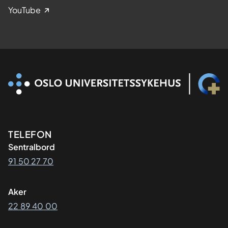
YouTube
Kontaktinformasjon
TELEFON
Sentralbord
91 50 27 70
Aker
22 89 40 00