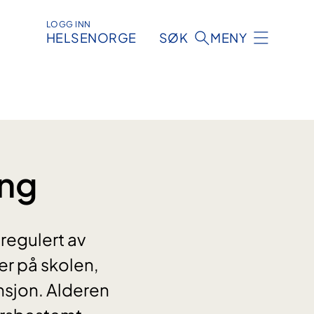
LOGG INN
HELSENORGE
SØK
MENY
ing
 regulert av
er på skolen,
nsjon. Alderen