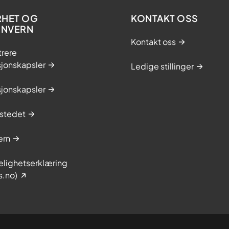
RHET OG
KONTAKT OSS
ONVERN
Kontakt oss
trere
sjonskapsler
Ledige stillinger
sjonskapsler
stedet
ern
elighetserklæring
s.no)