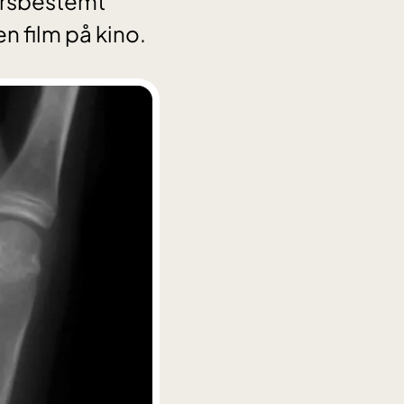
dersbestemt
en film på kino.