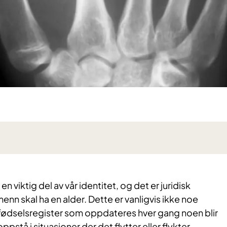
en viktig del av vår identitet, og det er juridisk
enn skal ha en alder. Dette er vanligvis ikke noe
 fødselsregister som oppdateres hver gang noen blir
pstå i situasjoner der det flytter eller flykter