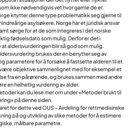
som ikke nødvendigvis vet hvor gamle de er.
orge knytter denne type problematikk seg gjerne til
indreårige asylsøkere. Norge har et juridisk ansvar
samt sørge for at de som integreres i det norske
iktig fødselsdato som mulig. Derfor er det i
 at aldersvurderingen blir så god som mulig.
aldersvurdering
brukes der en benytter seg av
 parametere for å forsøke å fastsette alderen til et
l være objektive sammenlignet med for eksempel et
alelse fra en pårørende, og brukes sammen med andre
re en helhetlig vurdering av alder.
etoder kan du lese mer om under «Metoder brukt til
ering» på denne siden.
ret for dette ved OUS – Avdeling for rettmedisinske
ning på og utvikling av slike metoder for å estimere
ogiske, målbare parametre.