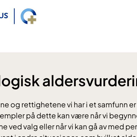
ogisk aldersvurder
e og rettighetene vi har i et samfunn er
sempler på dette kan være når vi begynn
me ved valg eller når vi kan gå av med pe