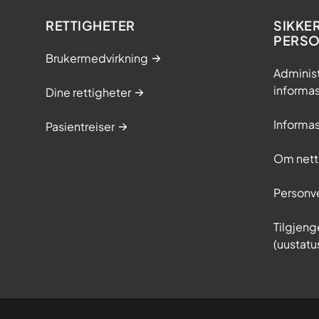
RETTIGHETER
SIKKE
PERS
Brukermedvirkning
Adminis
informa
Dine rettigheter
Informa
Pasientreiser
Om nett
Personv
Tilgjeng
(uustatu