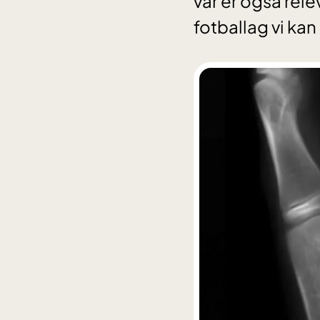
vår er også rele
fotballag vi kan 