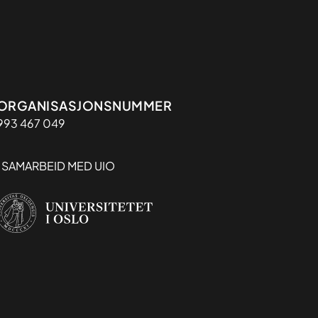
Organisasjon
ORGANISASJONSNUMMER
993 467 049
I SAMARBEID MED UIO