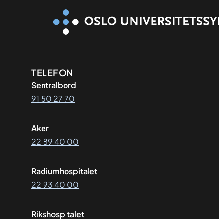
Kontaktinformasjon
TELEFON
Sentralbord
91 50 27 70
Aker
22 89 40 00
Radiumhospitalet
22 93 40 00
Rikshospitalet