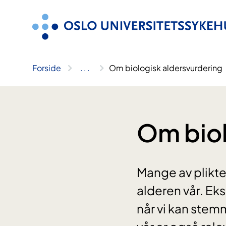
Hopp
til
innhold
Forside
..
.
Om biologisk aldersvurdering
Om biol
Mange av plikten
alderen vår. Ek
når vi kan stem