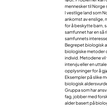
mennesker til Norge 
I vestlige land som N
ankomst av enslige, m
for å beskytte barn, 
samfunnet har en så r
samfunnets interesse
Begrepet
biologisk 
biologiske metoder og
individ. Metodene vi
intervju eller en utt
opplysninger for å gjø
Eksempler på slike m
biologisk aldersvurd
Gruppa som har ansva
fag, jobber med forsk
alder basert på biol