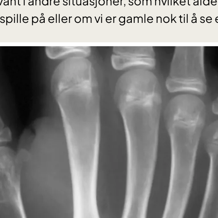
vant i andre situasjoner, som hvilket al
spille på eller om vi er gamle nok til å se 