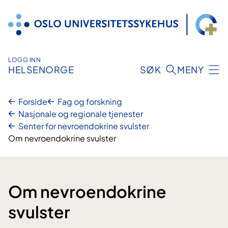
Hopp
til
innhold
LOGG INN
HELSENORGE
SØK
MENY
Forside
Fag og forskning
Nasjonale og regionale tjenester
Senter for nevroendokrine svulster
Om nevroendokrine svulster
Om nevroendokrine
svulster