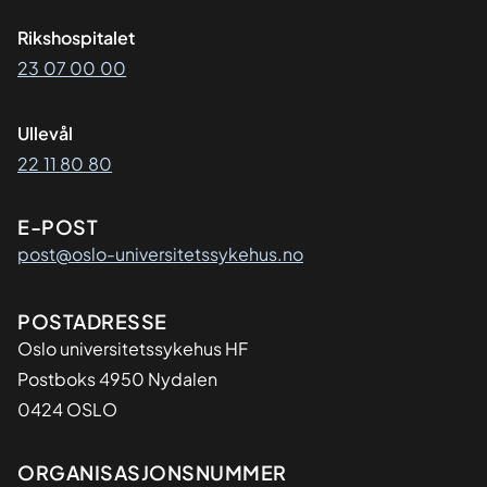
Rikshospitalet
23 07 00 00
Ullevål
22 11 80 80
E-POST
post@oslo-universitetssykehus.no
Adresse
POSTADRESSE
Oslo universitetssykehus HF
Postboks 4950 Nydalen
0424 OSLO
Organisasjon
ORGANISASJONSNUMMER