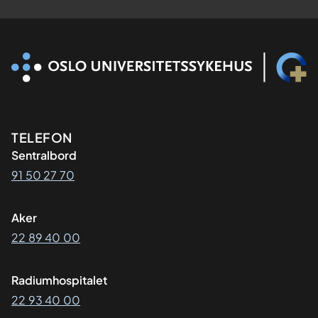
Kontaktinformasjon
TELEFON
Sentralbord
91 50 27 70
Aker
22 89 40 00
Radiumhospitalet
22 93 40 00