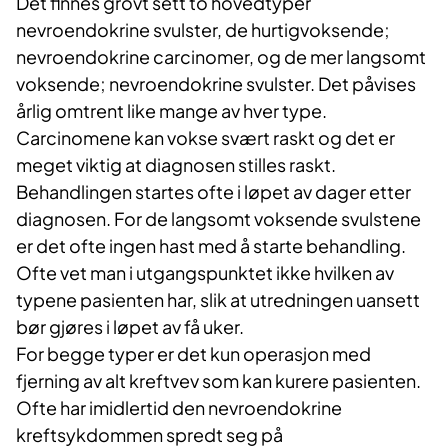
Det finnes grovt sett to hovedtyper
nevroendokrine svulster, de hurtigvoksende;
nevroendokrine carcinomer, og de mer langsomt
voksende; nevroendokrine svulster. Det påvises
årlig om​trent like mange av hver type.
Carcinomene kan vokse svært raskt og det er
meget viktig at diagnosen stilles raskt.
Behandlingen startes ofte i løpet av dager etter
diagnosen. For de langsomt voksende svulstene
er det ofte ingen hast med å starte behandling.
Ofte vet man i utgangspunktet ikke hvilken av
typene pasienten har, slik at utredningen uansett
bør gjøres i løpet av få uker.
For begge typer er det kun operasjon med
fjerning av alt kreftvev som kan kurere pasienten.
Ofte har imidlertid den nevroendokrine
kreftsykdommen spredt seg på