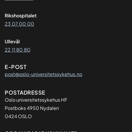
Rikshospitalet
23 07 00 00
Ullevål
22 11 80 80
E-POST
post@oslo-universitetssykehus.no
Adresse
POSTADRESSE
Oslo universitetssykehus HF
Postboks 4950 Nydalen
0424 OSLO