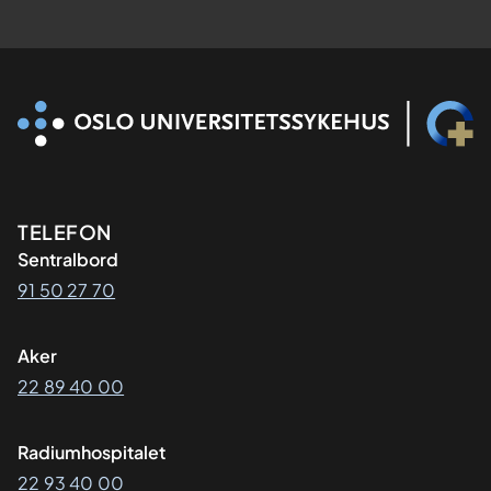
Kontaktinformasjon
TELEFON
Sentralbord
91 50 27 70
Aker
22 89 40 00
Radiumhospitalet
22 93 40 00