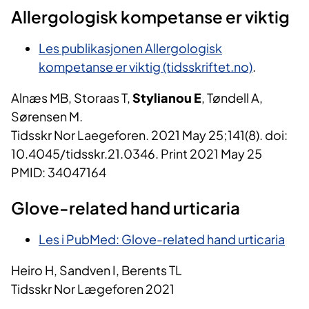
Allergologisk kompetanse er viktig
Les publikasjonen Allergologisk
kompetanse er viktig (tidsskriftet.no)
.
Alnæs MB, Storaas T,
Stylianou E
, Tøndell A,
Sørensen M.
Tidsskr Nor Laegeforen. 2021 May 25;141(8). doi:
10.4045/tidsskr.21.0346. Print 2021 May 25
PMID:
34047164
Glove-related hand urticaria
Les i PubMed: Glove-related hand urticaria
Heiro H, Sandven I, Berents TL
Tidsskr Nor Lægeforen 2021