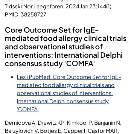
Tidsskr Nor Laegeforen. 2024 Jan 23;144(1)
PMID: 38258727
Core Outcome Set for IgE-
mediated food allergy clinical trials
and observational studies of
interventions: International Delphi
consensus study 'COMFA'
Les i PubMed: Core Outcome Set for IgE-
mediated food allergy clinical trials and
observational studies of interventions:
International Delphi consensus study
'COMFA'
.
Demidova A, Drewitz KP, Kimkool P, Banjanin N,
Barzylovich V, Botjes E, Capper I, Castor MAR,