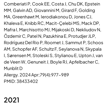
Comberiati P, Cook EE, Costa J, Chu DK, Epstein
MM, Galvin AD, Giovannini M, Girard F, Golding
MA, Greenhawt M, Ierodiakonou D, Jones CJ,
Khaleva E, Knibb RC, Macit-Çelebi MS, Mack DP,
Mafra I, Marchisotto MJ, Mijakoski D, Nekliudov N,
Özdemir C, Patel N, Pazukhina E, Protudjer JLP,
Rodríguez Del Rio P, Roomet J, Sammut P, Schoos
AM, Schopfer AF, Schultz F, Seylanova N, Skypala
I, Sørensen M, Stoleski S, Stylianou E, Upton J, van
de Veen W, Genuneit J, Boyle RJ, Apfelbacher C,
Munblit D
Allergy. 2024 Apr;79(4):977-989
PMID: 38433402
2021