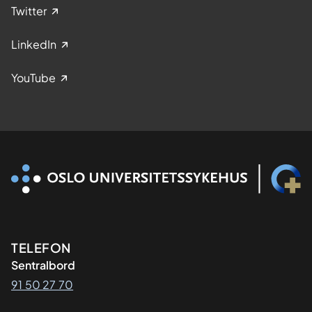
Twitter
LinkedIn
YouTube
Kontaktinformasjon
TELEFON
Sentralbord
91 50 27 70