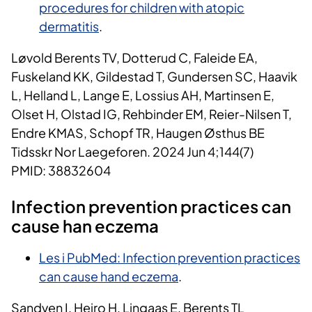
procedures for children with atopic
dermatitis
.
Løvold Berents TV, Dotterud C, Faleide EA,
Fuskeland KK, Gildestad T, Gundersen SC, Haavik
L, Helland L, Lange E, Lossius AH, Martinsen E,
Olset H, Olstad IG, Rehbinder EM, Reier-Nilsen T,
Endre KMAS, Schopf TR, Haugen Østhus BE
Tidsskr Nor Laegeforen. 2024 Jun 4;144(7)
PMID: 38832604
Infection prevention practices can
cause han eczema
Les i PubMed: Infection prevention practices
can cause hand eczema
.
Sandven I, Heiro H, Lingaas E, Berents TL