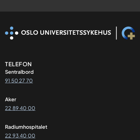
Kontaktinformasjon
TELEFON
Sentralbord
91 50 27 70
Aker
22 89 40 00
Radiumhospitalet
22 93 40 00