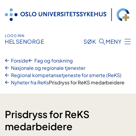
Hopp
til
innhold
LOGG INN
HELSENORGE
SØK
MENY
Forside
Fag og forskning
Nasjonale og regionale tjenester
Regional kompetansetjeneste for smerte (ReKS)
Nyheter fra ReKs
Prisdryss for ReKS medarbeidere
Prisdryss for ReKS
medarbeidere