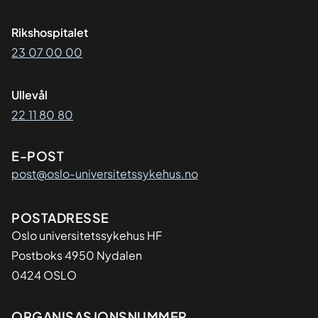
Rikshospitalet
23 07 00 00
Ullevål
22 11 80 80
E-POST
post@oslo-universitetssykehus.no
Adresse
POSTADRESSE
Oslo universitetssykehus HF
Postboks 4950 Nydalen
0424 OSLO
ORGANISASJONSNUMMER