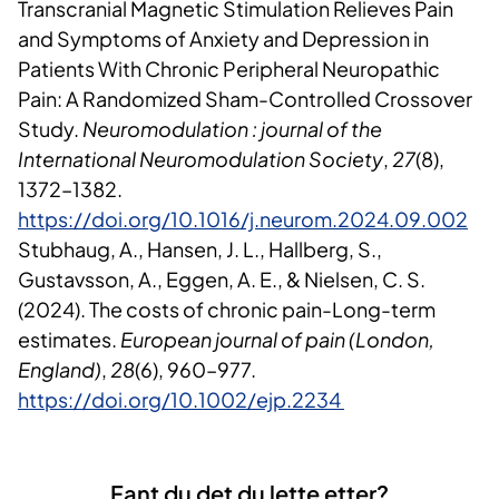
Transcranial Magnetic Stimulation Relieves Pain
and Symptoms of Anxiety and Depression in
Patients With Chronic Peripheral Neuropathic
Pain: A Randomized Sham-Controlled Crossover
Study.
Neuromodulation : journal of the
International Neuromodulation Society
,
27
(8),
1372–1382.
https://doi.org/10.1016/j.neurom.2024.09.002
Stubhaug, A., Hansen, J. L., Hallberg, S.,
Gustavsson, A., Eggen, A. E., & Nielsen, C. S.
(2024). The costs of chronic pain-Long-term
estimates.
European journal of pain (London,
England)
,
28
(6), 960–977.
https://doi.org/10.1002/ejp.2234
Fant du det du lette etter?