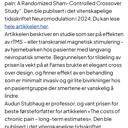
pain: A Randomized Sham-Controlled Crossover
Study”. Den ble publisert i det vitenskapelige
tidsskriftet Neuromodulation i 2024. Du kan lese
hele artikkelen her
.
Artikkelen beskriver en studie som ser på effekten
av rTMS – eller transkraniel magnetisk stimulering -
av hjernebarken hos pasienter med langvarig
nevropatisk smerte. Begrunnelsen for tildeling av
prisen la vekt på at Farnes brukte et elegant cross
over design, og finner effekt av en behandling
som er minimalt invasiv og gir lite bivirkninger hos
en pasientgruppe der smertene er vanskelig å
lindre.
Audun Stubhaug er professor, og vant prisen for
beste førsteforfatter for artikkelen «The costs of
chronic pain – long-term estimates». Den ble
publisert i det vitenskapelige tidsskriftet