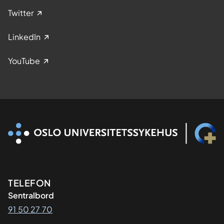
Twitter
LinkedIn
YouTube
Kontaktinformasjon
TELEFON
Sentralbord
91 50 27 70