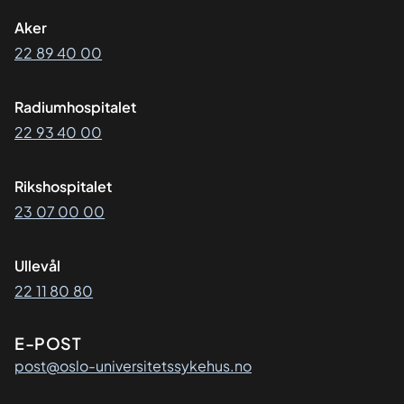
Aker
22 89 40 00
Radiumhospitalet
22 93 40 00
Rikshospitalet
23 07 00 00
Ullevål
22 11 80 80
E-POST
post@oslo-universitetssykehus.no