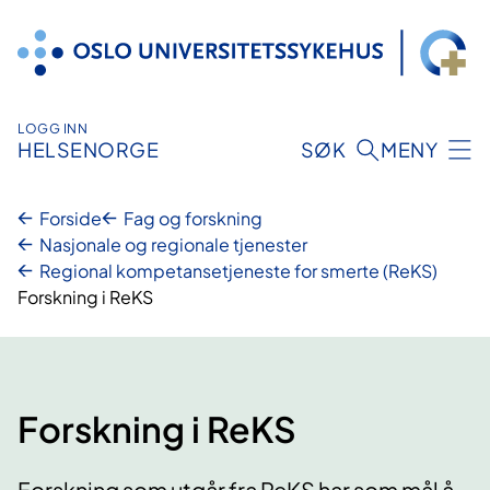
Hopp
til
innhold
LOGG INN
HELSENORGE
SØK
MENY
Forside
Fag og forskning
Nasjonale og regionale tjenester
Regional kompetansetjeneste for smerte (ReKS)
Forskning i ReKS
Forskning i ReKS
Forskning som utgår fra ReKS har som mål å