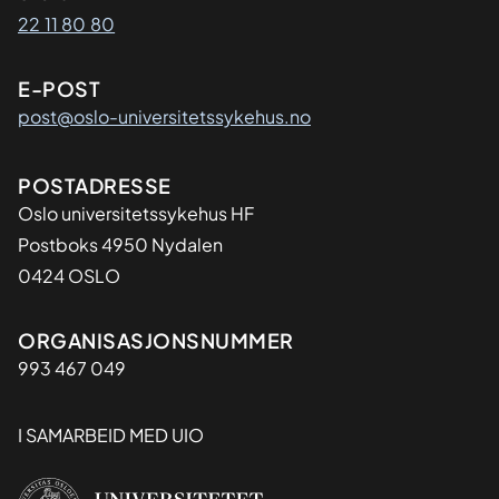
22 11 80 80
E-POST
post@oslo-universitetssykehus.no
Adresse
POSTADRESSE
Oslo universitetssykehus HF
Postboks 4950 Nydalen
0424 OSLO
Organisasjon
ORGANISASJONSNUMMER
993 467 049
I SAMARBEID MED UIO