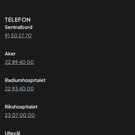
Kontaktinformasjon
TELEFON
Sentralbord
91 50 27 70
Aker
22 89 40 00
Radiumhospitalet
22 93 40 00
Rikshospitalet
23 07 00 00
Ullevål