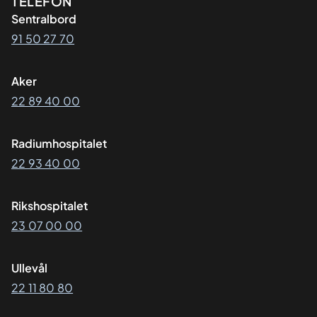
Kontaktinformasjon
TELEFON
Sentralbord
91 50 27 70
Aker
22 89 40 00
Radiumhospitalet
22 93 40 00
Rikshospitalet
23 07 00 00
Ullevål
22 11 80 80