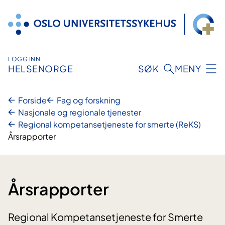
Hopp
til
innhold
LOGG INN
HELSENORGE
SØK
MENY
Forside
Fag og forskning
Nasjonale og regionale tjenester
Regional kompetansetjeneste for smerte (ReKS)
Årsrapporter
Årsrapporter
Regional Kompetansetjeneste for Smerte