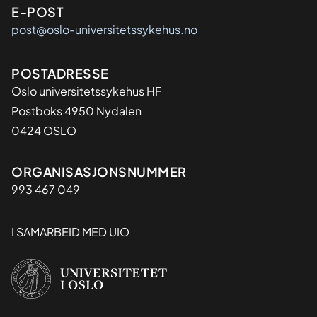
E-POST
post@oslo-universitetssykehus.no
Adresse
POSTADRESSE
Oslo universitetssykehus HF
Postboks 4950 Nydalen
0424 OSLO
Organisasjon
ORGANISASJONSNUMMER
993 467 049
I SAMARBEID MED UIO