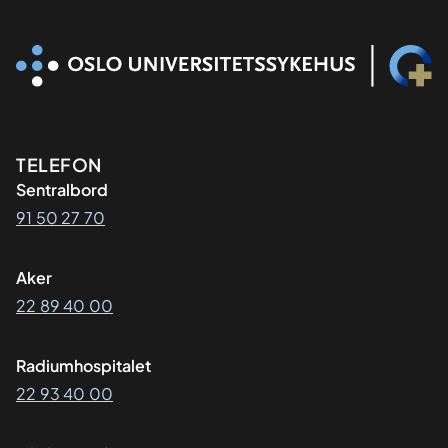
Kontaktinformasjon
TELEFON
Sentralbord
91 50 27 70
Aker
22 89 40 00
Radiumhospitalet
22 93 40 00