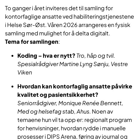
To ganger i året inviteres det til samling for
kontorfaglige ansatte ved habiliteringstjenestene
i Helse Sør-Øst. Våren 2026 arrangeres en fysisk
samling med mulighet for å delta digitalt.
Tema for samlingen
:
Koding – hva er nytt?
Tro, håp og tvil.
Spesialrådgiver Martine Lyng Sønju, Vestre
Viken
Hvordan kan kontorfaglig ansatte påvirke
kvalitet og pasientsikkerhet?
S
eniorrådgiver,
Monique Renée Bennett,
Med og helsefag stab, Ahus.
Noen av
temaene hun vil ta opp er: regionalt program
for henvisninger, hvordan rydde i manuelle
prosesser i DIPS Arena, føring av journal og