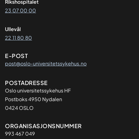
Rikshospitalet
23 07 00 00
Ullevål
22 11 80 80
E-POST
post@oslo-universitetssykehus.no
Adresse
POSTADRESSE
Oslo universitetssykehus HF
Postboks 4950 Nydalen
0424 OSLO
Organisasjon
ORGANISASJONSNUMMER
993 467 049