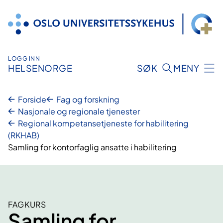
Hopp
til
innhold
LOGG INN
HELSENORGE
SØK
MENY
Forside
Fag og forskning
Nasjonale og regionale tjenester
Regional kompetansetjeneste for habilitering
(RKHAB)
Samling for kontorfaglig ansatte i habilitering
FAGKURS
Samling for