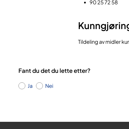
90 25 72 58
Kunngjørin
Tildeling av midler ku
Fant du det du lette etter?
Ja
Nei