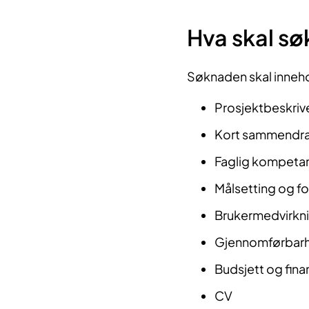
Hva skal s
Søknaden skal inneh
Prosjektbeskriv
Kort sammendrag
Faglig kompetans
Målsetting og fo
Brukermedvirkn
Gjennomførbarhe
Budsjett og fina
CV