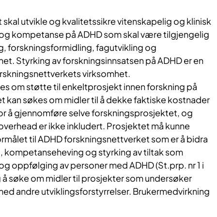
skal utvikle og kvalitetssikre vitenskapelig og klinisk
 og kompetanse på ADHD som skal være tilgjengelig
, forskningsformidling, fagutvikling og
et. Styrking av forskningsinnsatsen på ADHD er en
orskningsnettverkets virksomhet.
es om støtte til enkeltprosjekt innen forskning på
et kan søkes om midler til å dekke faktiske kostnader
r å gjennomføre selve forskningsprosjektet, og
overhead er ikke inkludert. Prosjektet må kunne
ormålet til ADHD forskningsnettverket som er å bidra
g, kompetanseheving og styrking av tiltak som
g oppfølging av personer med ADHD (St.prp. nr 1 i
 å søke om midler til prosjekter som undersøker
d andre utviklingsforstyrrelser. Brukermedvirkning