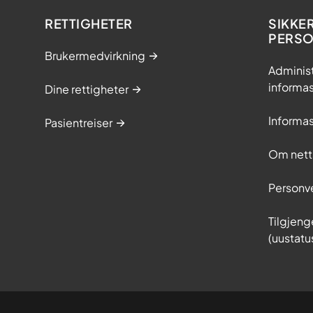
RETTIGHETER
SIKKE
PERS
Brukermedvirkning
Adminis
informa
Dine rettigheter
Informa
Pasientreiser
Om nett
Personv
Tilgjeng
(uustatu