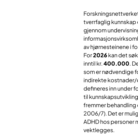
Forskningsnettverket 
tverrfaglig kunnskap
gjennom undervisning
informasjonsvirksomh
av hjørnesteinene i f
For
2026
kan det søk
inntil kr.
400.000
. D
som er nødvendige fo
indirekte kostnader/
defineres inn under f
til kunnskapsutviklin
fremmer behandling o
2006/7). Det er mulig
ADHD hos personer me
vektlegges.