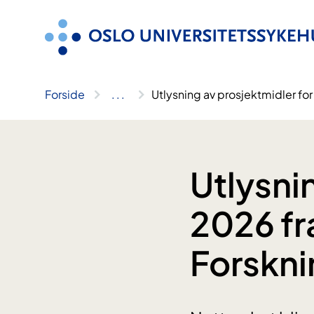
Hopp
til
innhold
Forside
..
.
Utlysning av prosjektmidler f
Utlysni
2026 f
Forskni