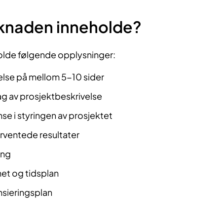
øknaden inneholde?
olde følgende opplysninger:
else på mellom 5-10 sider
 av prosjektbeskrivelse
e i styringen av prosjektet
rventede resultater
ing
t og tidsplan
nsieringsplan