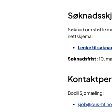
Søknadssk
Søknad om støtte med
nettskjema:
Lenke til søkn
Søknadsfrist:
10. m
Kontaktpe
Bodil Sjømæling:
sjob@ous-hf.no