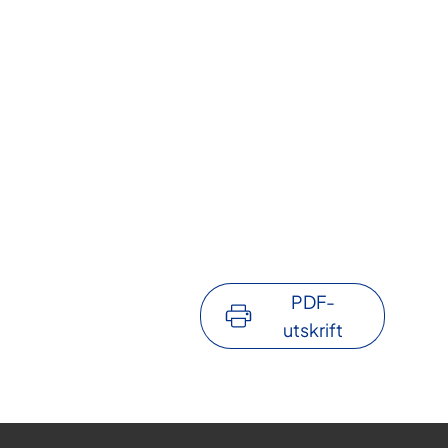
PDF-
utskrift