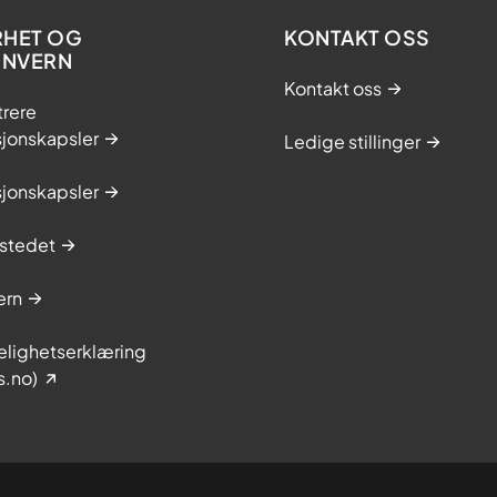
RHET OG
KONTAKT OSS
ONVERN
Kontakt oss
trere
sjonskapsler
Ledige stillinger
sjonskapsler
stedet
ern
elighetserklæring
s.no)