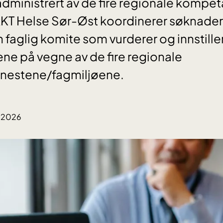
 administrert av de fire regionale komp
RKT Helse Sør-Øst koordinerer søknader
aglig komite som vurderer og innstiller 
ne på vegne av de fire regionale
nestene/fagmiljøene.
6.2026