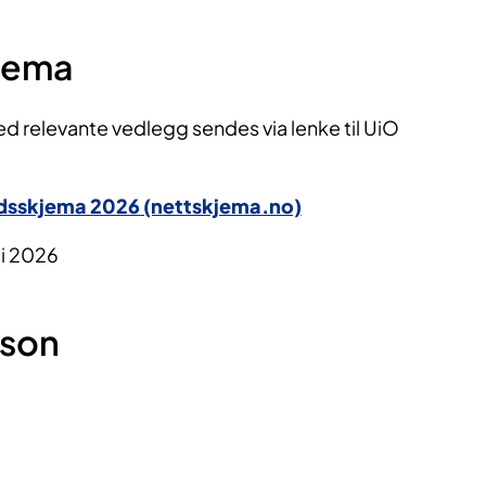
jema
 relevante vedlegg sendes via lenke til UiO
adsskjema 2026 (nettskjema.no)
ai 2026
rson