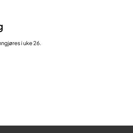
g
nngjøres i uke 26.