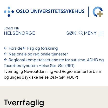
Hopp
til
innhold
LOGG INN
HELSENORGE
SØK
MENY
Forside
Fag og forskning
Nasjonale og regionale tjenester
Regional kompetansetjeneste for autisme, ADHD og
Tourettes syndrom Helse Sør-Øst (RKT)
Tverrfaglig Nevroutdanning ved Regionsenter for barn
og unges psykiske helse Øst- Sør (RBUP)
Tverrfaglig