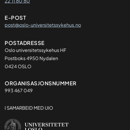
22 11 80 80
E-POST
post@oslo-universitetssykehus.no
Adresse
POSTADRESSE
Oslo universitetssykehus HF
Postboks 4950 Nydalen
0424 OSLO
Organisasjon
ORGANISASJONSNUMMER
993 467 049
I SAMARBEID MED UIO