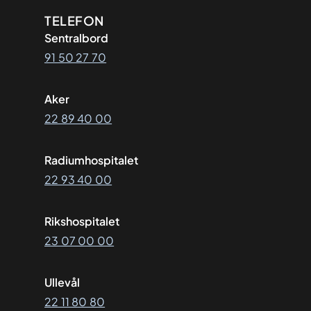
Kontaktinformasjon
TELEFON
Sentralbord
91 50 27 70
Aker
22 89 40 00
Radiumhospitalet
22 93 40 00
Rikshospitalet
23 07 00 00
Ullevål
22 11 80 80