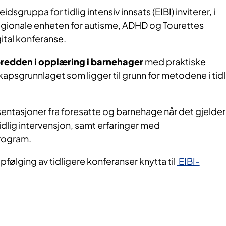
dsgruppa for tidlig intensiv innsats (EIBI) inviterer, i
gionale enheten for autisme, ADHD og Tourettes
gital konferanse.
redden i opplæring i barnehager
med praktiske
psgrunnlaget som ligger til grunn for metodene i tidl
presentasjoner fra foresatte og barnehage når det gjelder
idlig intervensjon, samt erfaringer med
rogram.
følging av tidligere konferanser knytta til
EIBI-