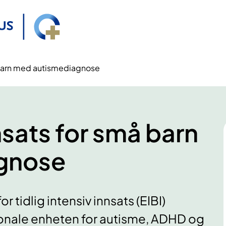
å barn med autismediagnose
nnsats for små barn
gnose
 tidlig intensiv innsats (EIBI)
ionale enheten for autisme, ADHD og