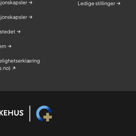
sjonskapsler
Ledige stillinger
sjonskapsler
stedet
ern
elighetserklæring
s.no)