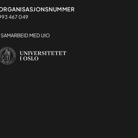
Organisasjon
ORGANISASJONSNUMMER
993 467 049
I SAMARBEID MED UIO