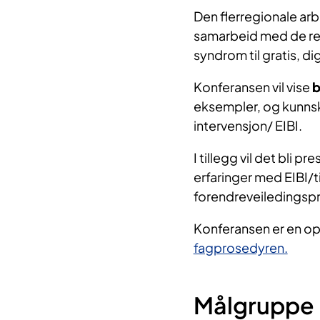
Den flerregionale arbei
samarbeid med de re
syndrom til gratis, di
Konferansen vil vise
b
eksempler, og kunnska
intervensjon/ EIBI.
I tillegg vil det bli 
erfaringer med EIBI/t
forendreveiledingsp
Konferansen er en opp
fagprosedyren.
Målgruppe