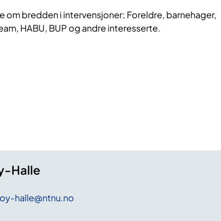
re om bredden i
intervensjoner;
Foreldre, barnehager,
eam, HABU, BUP og andre interesserte.
-Halle
oy-halle
@ntnu
.no