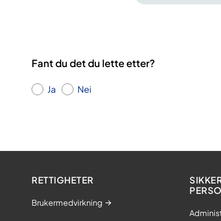
Fant du det du lette etter?
Ja
Nei
RETTIGHETER
SIKKE
PERS
Brukermedvirkning
Adminis