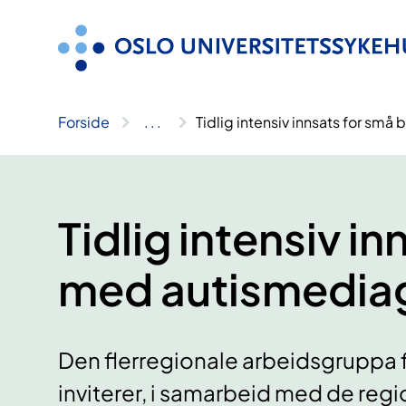
Hopp
til
innhold
Forside
..
.
Tidlig intensiv innsats for sm
Tidlig intensiv i
med autismedia
Den flerregionale arbeidsgruppa for
inviterer, i samarbeid med de reg