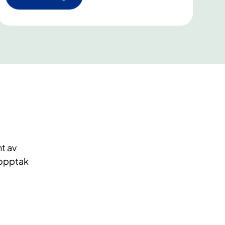
nt av
 opptak