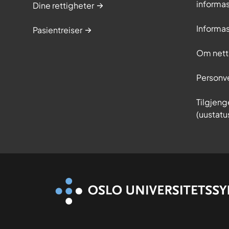
informa
Dine rettigheter
Informa
Pasientreiser
Om nett
Personv
Tilgjeng
(uustatu