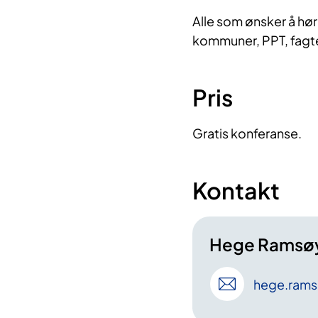
A
lle som ønsker å hø
kommuner, PPT, fagt
Pris
Gratis konferanse.
Kontakt
Hege Ramsøy
hege
.rams