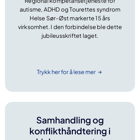
Regional kompetansetjeneste for
r
autisme, ADHD og Tourettes syndrom
v
Helse Sør-Øst markerte 15 års
o
virksomhet. I den forbindelse ble dette
k
jubileusskriftet laget.
s
n
e
?
Trykk her for å lese
mer
W
e
b
i
n
a
Samhandling og
r
konflikthåndtering i
1