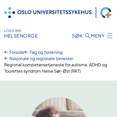
Hopp
til
innhold
LOGG INN
HELSENORGE
SØK
MENY
Forside
Fag og forskning
Nasjonale og regionale tjenester
Regional kompetansetjeneste for autisme, ADHD og
Tourettes syndrom Helse Sør-Øst (RKT)