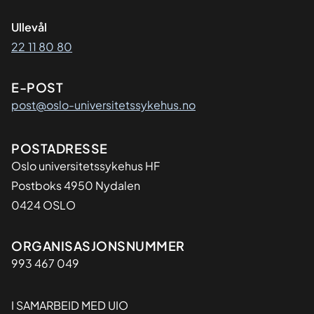
Ullevål
22 11 80 80
E-POST
post@oslo-universitetssykehus.no
Adresse
POSTADRESSE
Oslo universitetssykehus HF
Postboks 4950 Nydalen
0424 OSLO
Organisasjon
ORGANISASJONSNUMMER
993 467 049
I SAMARBEID MED UIO