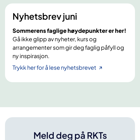
e
u
s
r
t
s
"
n
Nyhetsbrev juni
f
e
t
p
o
h
2
r
Sommerens faglige høydepunkter er her!
a
r
0
o
Gå ikke glipp av nyheter, kurs og
g
b
2
g
arrangementer som gir deg faglig påfyll og
e
a
6
r
ny inspirasjon.
o
r
a
g
Trykk her for å lese nyhetsbrevet
n
m
b
a
m
a
m
r
e
e
n
t
e
d
s
A
k
D
o
H
l
Meld deg på RKTs
D
e