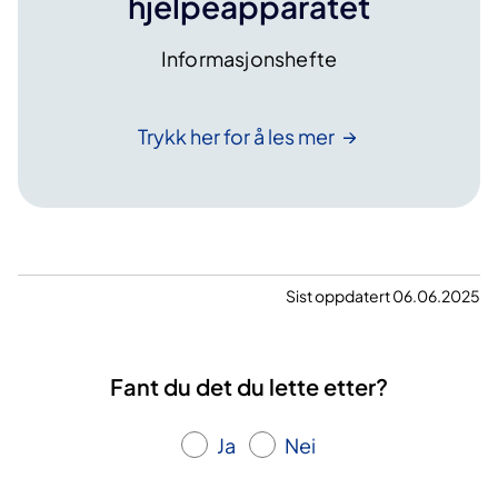
hjelpeapparatet
0
.
Informasjonshefte
s
e
p
Trykk her for å les
mer
t
e
m
b
e
Sist oppdatert 06.06.2025
r
2
0
Fant du det du lette etter?
2
6
Ja
Nei