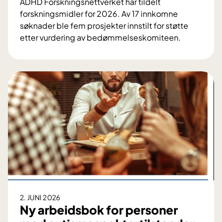
ADHD Forskningsnettverket har tildelt
n
forskningsmidler for 2026. Av 17 innkomne
t
søknader ble fem prosjekter innstilt for støtte
i
etter vurdering av bedømmelseskomiteen.
l
T
d
i
i
l
g
d
i
e
t
l
a
i
l
n
t
g
o
a
p
v
p
f
s
o
2. JUNI 2026
t
r
Ny arbeidsbok for personer
a
s