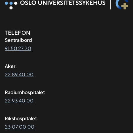
Kontaktinformasjon
TELEFON
Sentralbord
91 50 27 70
Aker
22 89 40 00
Radiumhospitalet
22 93 40 00
Rikshospitalet
23 07 00 00