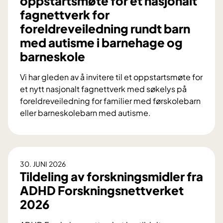
oppstartsmøte for et nasjonalt
fagnettverk for
foreldreveiledning rundt barn
med autisme i barnehage og
barneskole
Vi har gleden av å invitere til et oppstartsmøte for
et nytt nasjonalt fagnettverk med søkelys på
foreldreveiledning for familier med førskolebarn
eller barneskolebarn med autisme.
I
n
v
i
30. JUNI 2026
t
Tildeling av forskningsmidler fra
a
ADHD Forskningsnettverket
s
2026
j
o