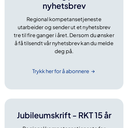
o
nyhetsbrev
g
a
Regional kompetansetjeneste
u
utarbeider og sender ut et nyhetsbrev
t
tre til fire ganger i året. Dersom du ønsker
i
å få tilsendt vår nyhetsbrev kan du melde
s
deg på.
m
e
Trykk her for å
abonnere
n
å
r
d
e
b
Jubileumskrift - RKT 15 år
l
i