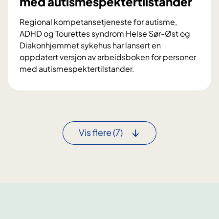
med autismespektertilstander
r
k
t
n
Regional kompetansetjeneste for autisme,
s
i
ADHD og Tourettes syndrom Helse Sør-Øst og
m
n
Diakonhjemmet sykehus har lansert en
ø
g
oppdatert versjon av arbeidsboken for personer
t
s
med autismespektertilstander.
e
m
N
f
i
y
o
d
a
r
l
r
e
e
b
t
Vis flere
(7)
r
e
n
f
i
a
r
d
s
a
s
j
A
b
o
D
o
n
H
k
a
D