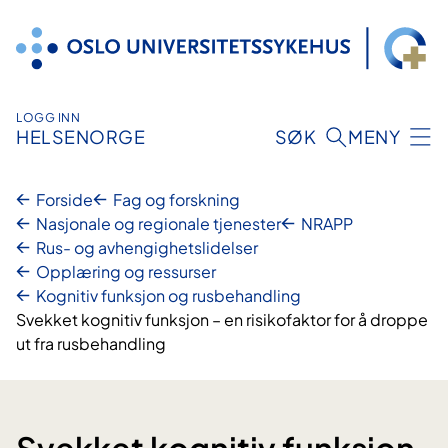
Hopp
til
innhold
LOGG INN
HELSENORGE
SØK
MENY
Forside
Fag og forskning
Nasjonale og regionale tjenester
NRAPP
Rus- og avhengighetslidelser
Opplæring og ressurser
Kognitiv funksjon og rusbehandling
Svekket kognitiv funksjon – en risikofaktor for å droppe
ut fra rusbehandling
Svekket kognitiv funksjon