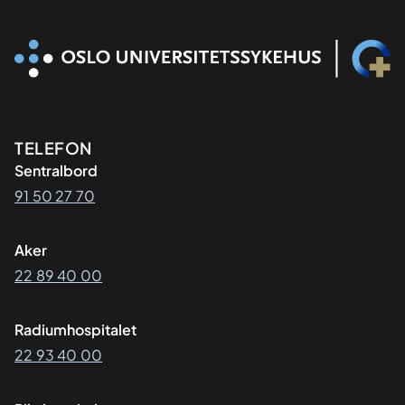
Kontaktinformasjon
TELEFON
Sentralbord
91 50 27 70
Aker
22 89 40 00
Radiumhospitalet
22 93 40 00