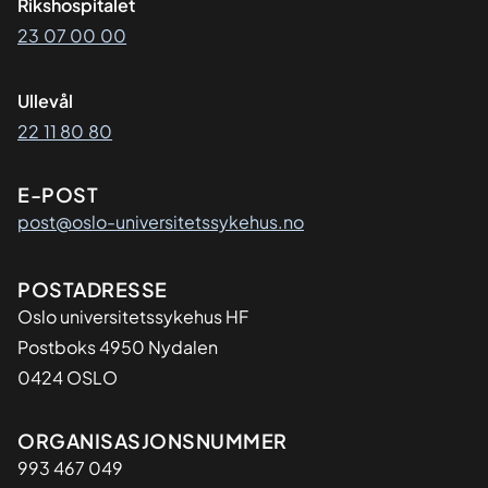
Rikshospitalet
23 07 00 00
Ullevål
22 11 80 80
E-POST
post@oslo-universitetssykehus.no
Adresse
POSTADRESSE
Oslo universitetssykehus HF
Postboks 4950 Nydalen
0424 OSLO
Organisasjon
ORGANISASJONSNUMMER
993 467 049