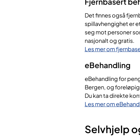
Fjernbasert be
Det finnes også fjern
spillavhengighet er e
seg mot personer som
nasjonalt og gratis.
Les mer om fjernbase
eBehandling
eBehandling for pen
Bergen, og foreløpig 
Du kan ta direkte kon
Les mer om eBehandl
Selvhjelp og