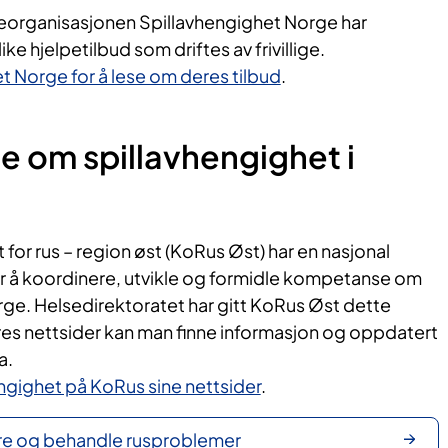
eorganisasjonen Spillavhengighet Norge har
ike hjelpetilbud som driftes av frivillige.
et Norge for å lese om deres tilbud
.
 om spillavhengighet i
or rus – region øst (KoRus Øst) har en nasjonal
or å koordinere, utvikle og formidle kompetanse om
rge. Helsedirektoratet har gitt KoRus Øst dette
s nettsider kan man finne informasjon og oppdatert
ta.
ngighet på KoRus sine nettsider
.​
re og behandle rusproblemer