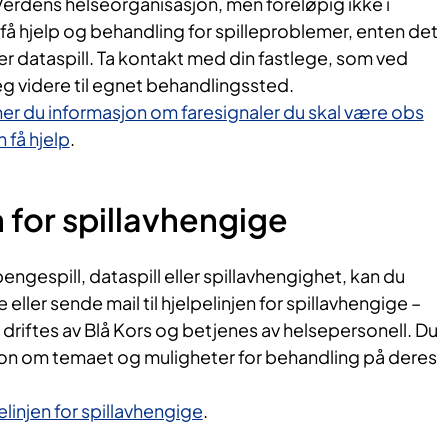
erdens helseorganisasjon, men foreløpig ikke i
 få hjelp og behandling for spilleproblemer, enten det
ler dataspill. Ta kontakt med din fastlege, som ved
g videre til egnet behandlingssted.
ner du informasjon om faresignaler du skal være obs
 få hjelp
.
n for spillavhengige
ngespill, dataspill eller spillavhengighet, kan du
eller sende mail til hjelpelinjen for spillavhengige –
driftes av Blå Kors og betjenes av helsepersonell. Du
jon om temaet og muligheter for behandling på deres
elinjen for spillavhengige
.