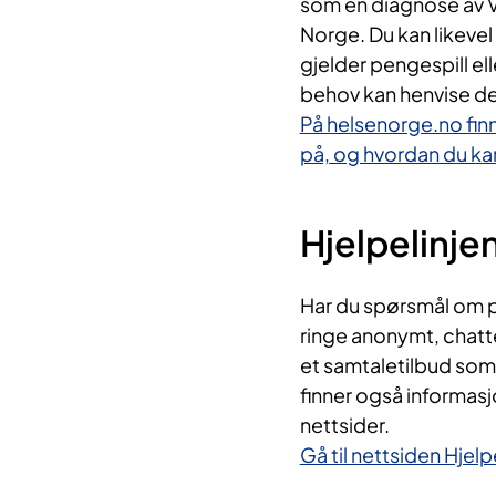
som en diagnose av V
Norge. Du kan likevel
gjelder pengespill el
behov kan henvise de
På helsenorge.no fin
på, og hvordan du kan
Hjelpelinje
Har du spørsmål om pe
ringe anonymt, chatte 
et samtaletilbud som 
finner også informas
nettsider.
Gå til nettsiden Hjelp