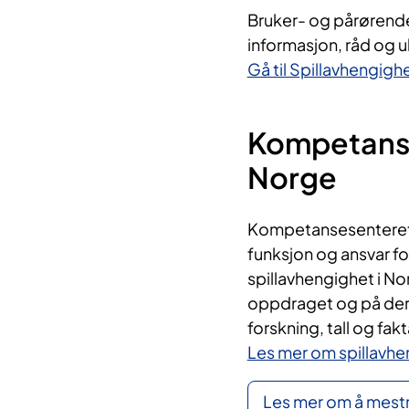
Bruker- og pårørend
informasjon, råd og ul
Gå til Spillavhengigh
Kompetanse
Norge
Kompetansesenteret f
funksjon og ansvar f
spillavhengighet i No
oppdraget og på dere
forskning, tall og fak
Les mer om spillavhe
Les mer om å mest