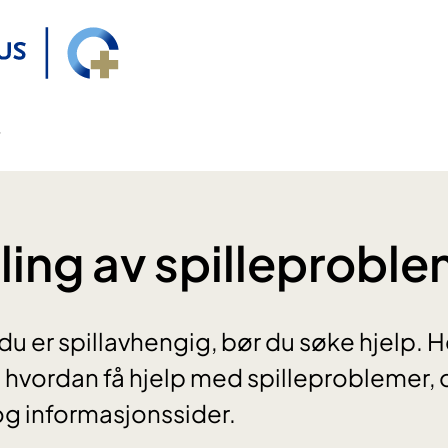
ing av spilleproble
u er spillavhengig, bør du søke hjelp. H
hvordan få hjelp med spilleproblemer, og
 og informasjonssider.