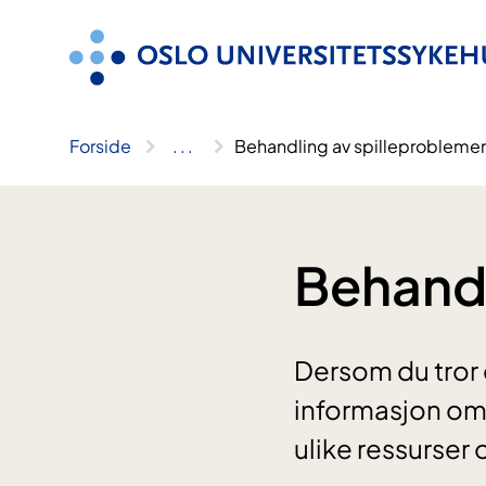
Hopp
til
innhold
Forside
..
.
Behandling av spilleproblemer
Behandl
Dersom du tror d
informasjon om 
ulike ressurser