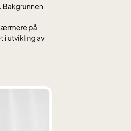
. Bakgrunnen
 nærmere på
i utvikling av