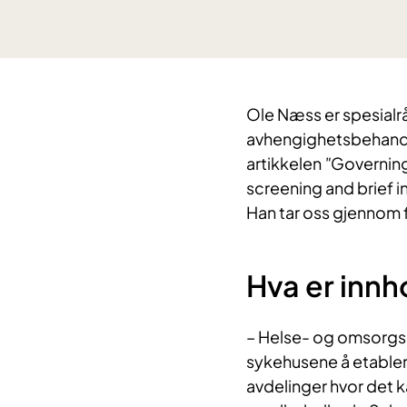
Ole Næss er spesialrå
avhengighetsbehandli
artikkelen
"
Governing
screening and brief i
Han tar oss gjennom 
Hva er innh
– Helse- og omsorgs
sykehusene å etablere
avdelinger hvor det