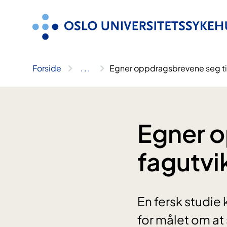
Hopp
til
innhold
Forside
..
.
Egner oppdragsbrevene seg til
Egner o
fagutvi
En fersk studi
for målet om at