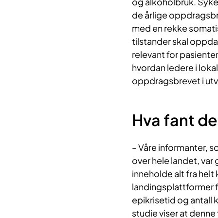
og alkoholbruk. Sykeh
de årlige oppdragsbre
med en rekke somatis
tilstander skal oppd
relevant for pasiente
hvordan ledere i loka
oppdragsbrevet i utvi
Hva fant d
– Våre informanter, s
over hele landet, va
inneholde alt fra hel
landingsplattformer f
epikrisetid og antall
studie viser at denne 