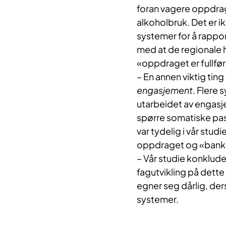
foran vagere oppdrag
alkoholbruk. Det er ik
systemer for å rappo
med at de regionale h
«oppdraget er fullfør
– En annen viktig ting
engasjement
. Flere 
utarbeidet av engasj
spørre somatiske pas
var tydelig i vår stu
oppdraget og «banket
– Vår studie konklud
fagutvikling på dett
egner seg dårlig, der
systemer.