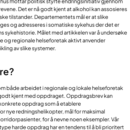
us mottar politisk styrte endringsinitiativ gjennom
vene. Det er nå godt kjent at alkohol kan assosieres
ke tilstander. Departementets mål er at slike
ages og adresseres i somatiske sykehus der det er
ns sykehistorie. Målet med artikkelen var å undersøke
le og regionale helseforetak aktivt anvender
kling av slike systemer.
ere?
om både arbeidet i regionale og lokale helseforetak
r godt kjent med oppdraget. Oppdragsbrev kan
t konkrete oppdrag som å etablere
or nye redningshelikopter, mål for maksimal
 korridorpasienter, for å nevne noen eksempler. Vår
type harde oppdrag har en tendens til å bli prioritert