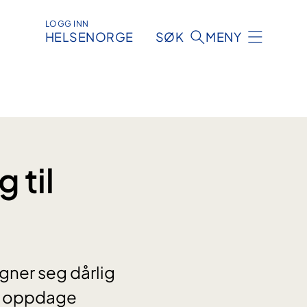
LOGG INN
HELSENORGE
SØK
MENY
 til
gner seg dårlig
 å oppdage