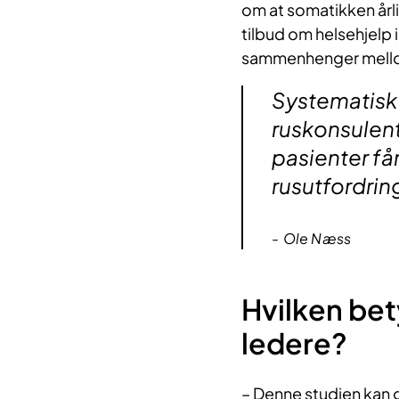
om at somatikken årl
tilbud om helsehjelp 
sammenhenger mellom 
Systematisk 
ruskonsulente
pasienter får
rusutfordrin
Ole Næss
Hvilken bet
ledere?
– Denne studien kan g