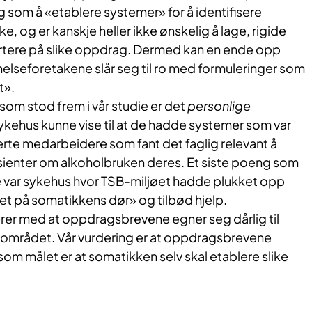
 som å «etablere systemer» for å identifisere
ke, og er kanskje heller ikke ønskelig å lage, rigide
rtere på slike oppdrag. Dermed kan en ende opp
elseforetakene slår seg til ro med formuleringer som
t».
 som stod frem i vår studie er det
personlige
sykehus kunne vise til at de hadde systemer som var
erte medarbeidere som fant det faglig relevant å
ienter om alkoholbruken deres. Et siste poeng som
die var sykehus hvor TSB-miljøet hadde plukket opp
 på somatikkens dør» og tilbød hjelp.
erer med at oppdragsbrevene egner seg dårlig til
e området. Vår vurdering er at oppdragsbrevene
som målet er at somatikken selv skal etablere slike