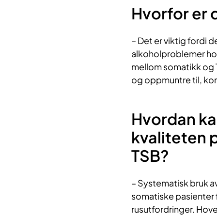
Hvorfor er 
– Det er viktig fordi d
alkoholproblemer hos
mellom somatikk og T
og oppmuntre til, ko
Hvordan kan
kvaliteten 
TSB?
– Systematisk bruk av
somatiske pasienter f
rusutfordringer. Hov