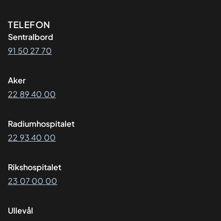
Kontaktinformasjon
TELEFON
Sentralbord
91 50 27 70
Aker
22 89 40 00
Radiumhospitalet
22 93 40 00
Rikshospitalet
23 07 00 00
Ullevål