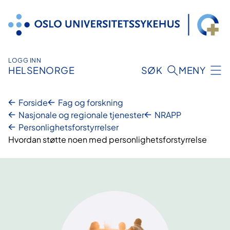
Hopp
til
innhold
LOGG INN
HELSENORGE
SØK
MENY
Forside
Fag og forskning
Nasjonale og regionale tjenester
NRAPP
Personlighetsforstyrrelser
Hvordan støtte noen med personlighetsforstyrrelse