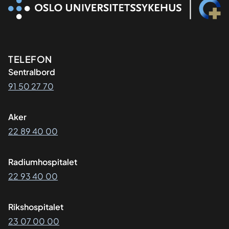
Kontaktinformasjon
TELEFON
Sentralbord
91 50 27 70
Aker
22 89 40 00
Radiumhospitalet
22 93 40 00
Rikshospitalet
23 07 00 00