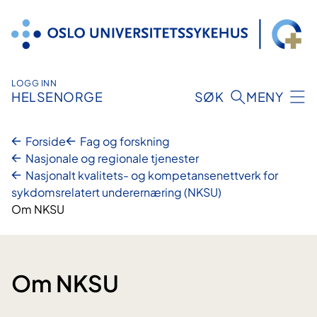
Hopp
til
innhold
LOGG INN
HELSENORGE
SØK
MENY
Forside
Fag og forskning
Nasjonale og regionale tjenester
Nasjonalt kvalitets- og kompetansenettverk for
sykdomsrelatert underernæring (NKSU)
Om NKSU
Om NKSU