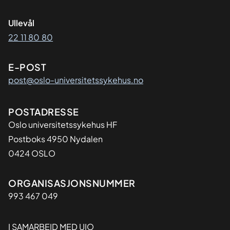
Ullevål
22 11 80 80
E-POST
post@oslo-universitetssykehus.no
Adresse
POSTADRESSE
Oslo universitetssykehus HF
Postboks 4950 Nydalen
0424 OSLO
Organisasjon
ORGANISASJONSNUMMER
993 467 049
I SAMARBEID MED UIO