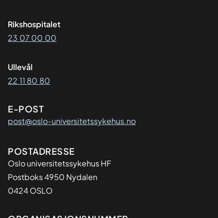
Rikshospitalet
23 07 00 00
Ullevål
22 11 80 80
E-POST
post@oslo-universitetssykehus.no
Adresse
POSTADRESSE
Oslo universitetssykehus HF
Postboks 4950 Nydalen
0424 OSLO