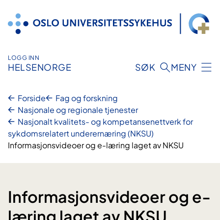
Hopp
til
innhold
LOGG INN
HELSENORGE
SØK
MENY
Forside
Fag og forskning
Nasjonale og regionale tjenester
Nasjonalt kvalitets- og kompetansenettverk for
sykdomsrelatert underernæring (NKSU)
Informasjonsvideoer og e-læring laget av NKSU
Informasjonsvideoer og e-
læring laget av NKSU