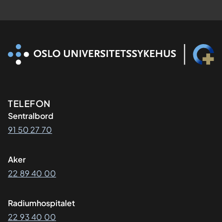
Kontaktinformasjon
TELEFON
Sentralbord
91 50 27 70
Aker
22 89 40 00
Radiumhospitalet
22 93 40 00