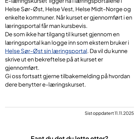
E-læring
skurset
ligger nå i
l
æringsportalene i
Helse Sør-Øst,
Helse Vest
, Helse Midt-Norge
og
enkelte kommuner
.
Når kurset er gjennomført i en
læringsportal får man kursbevis.
De som ikke har tilgang til kurset gjennom
en
læringsportal
kan
logge inn som
ekstern bruker i
Helse Sør-Øst s
in
l
æ
ringsportal
. Da vil du kunne
skrive ut en bekreftelse på at kurset e
r
gjennomført.
Gi oss
fortsatt
gjerne tilbakemelding på hvordan
dere benytter e-læring
skurset
.
Sist oppdatert 11.11.2025
Fant du det du lette etter?