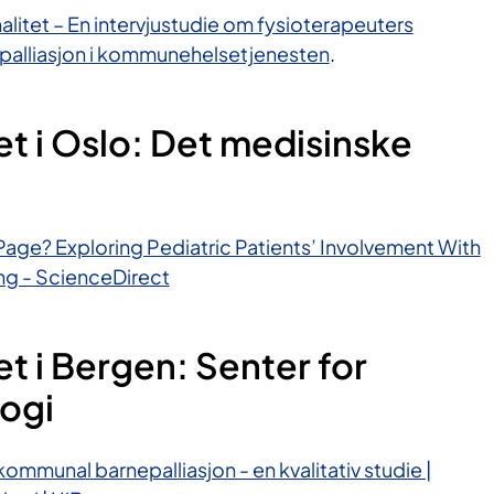
alitet – En intervjustudie om fysioterapeuters
palliasjon i kommunehelsetjenesten
.
et i Oslo: Det medisinske
age? Exploring Pediatric Patients’ Involvement With
ng - ScienceDirect
et i Bergen: Senter for
logi
kommunal barnepalliasjon - en kvalitativ studie |