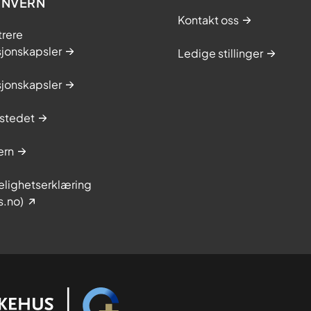
ONVERN
Kontakt oss
trere
sjonskapsler
Ledige stillinger
sjonskapsler
stedet
ern
elighetserklæring
s.no)