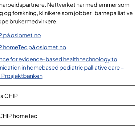
samarbeidspartnere. Nettverket har medlemmer som
og forskning, klinikere som jobber i barnepalliative
uppe brukermedvirkere.
P på oslomet.no
P homeTec på oslomet.no
nce for evidence-based health technology to
cation in homebased pediatric palliative care –
 Prosjektbanken
ra CHIP
i CHIP homeTec