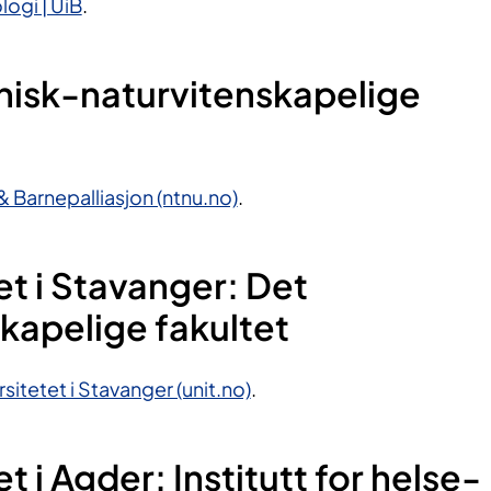
logi | UiB
.
nisk-naturvitenskapelige
 Barnepalliasjon (ntnu.no)
.
et i Stavanger: Det
kapelige fakultet
sitetet i Stavanger (unit.no)
.
t i Agder: Institutt for helse-