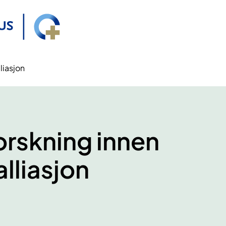
liasjon
orskning innen
lliasjon