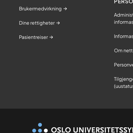
PERS
Brukermedvirkning
Adminis
informa
Dine rettigheter
Informa
Pasientreiser
Om nett
Personv
Tilgjeng
(uustatu