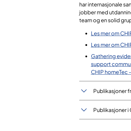
har internasjonale 
jobber med utdanning 
team og en solid gr
Les mer om CHI
Les mer om CHI
Gathering evide
support communi
CHIP homeTec -
Publikasjoner f
Publikasjoner 