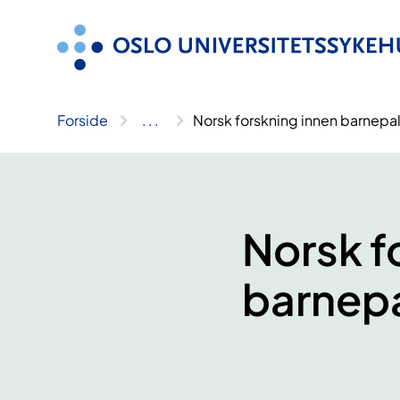
Hopp
til
innhold
Forside
..
.
Norsk forskning innen barnepal
Norsk f
barnepa