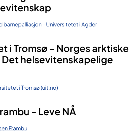
ievitenskap
 barnepalliasjon - Universitetet i Agder
et i Tromsø - Norges arktiske
: Det helsevitenskapelige
sitetet i Tromsø (uit.no)
Frambu - Leve NÅ
lsen Frambu
.