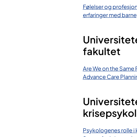
Følelser og profesjon
erfaringer med barne
Universitet
fakultet
Are We on the Same P
Advance Care Planni
Universitet
krisepsyko
Psykologenes rolle i 